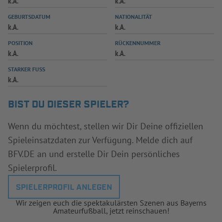
k.A.
k.A.
INFOTHEK
SPIELPLUS
GEBURTSDATUM
NATIONALITÄT
k.A.
k.A.
POSITION
RÜCKENNUMMER
k.A.
k.A.
STARKER FUSS
k.A.
BIST DU DIESER SPIELER?
Wenn du möchtest, stellen wir Dir Deine offiziellen
Spieleinsatzdaten zur Verfügung. Melde dich auf
BFV.DE an und erstelle Dir Dein persönliches
Spielerprofil.
SPIELERPROFIL ANLEGEN
Wir zeigen euch die spektakulärsten Szenen aus Bayerns
Amateurfußball, jetzt reinschauen!