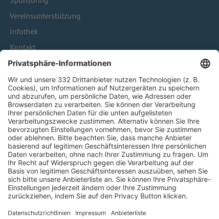
Sponsoring
Vereinsunterstützung
Infothek
Kontakt
HÄUFIG BESUCHTE SEITEN
Pässe und Vereinswechsel
Trainerausbildung
Schulungsangebot Vereinsmitarbeiter
BFV-Geschäftsstellen
Trainerbörse
Login SpielPlus
FOLGE DEM BFV