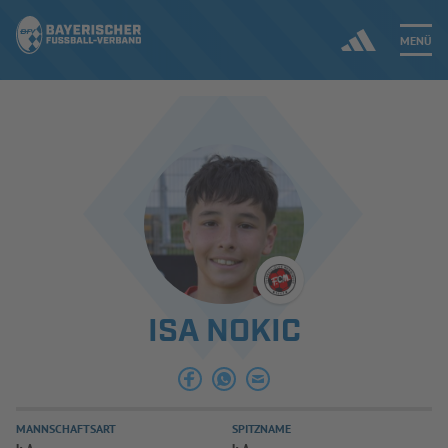
MENÜ
Jetzt einloggen
ERGEBNISSE & WETTBEWERBE
NEUIGKEITEN
SPIELBETRIEB & VERBANDSLEBEN
ISA NOKIC
AUSBILDUNG & FÖRDERUNG
DER VERBAND
MANNSCHAFTSART
SPITZNAME