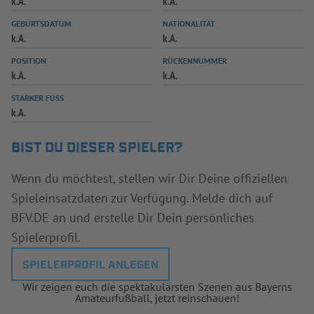
k.A.
k.A.
INFOTHEK
SPIELPLUS
GEBURTSDATUM
NATIONALITÄT
k.A.
k.A.
POSITION
RÜCKENNUMMER
k.A.
k.A.
STARKER FUSS
k.A.
BIST DU DIESER SPIELER?
Wenn du möchtest, stellen wir Dir Deine offiziellen
Spieleinsatzdaten zur Verfügung. Melde dich auf
BFV.DE an und erstelle Dir Dein persönliches
Spielerprofil.
SPIELERPROFIL ANLEGEN
Wir zeigen euch die spektakulärsten Szenen aus Bayerns
Amateurfußball, jetzt reinschauen!