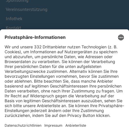
Sponsoring
Vereinsunterstützung
Infothek
Kontakt
HÄUFIG BESUCHTE SEITEN
Pässe und Vereinswechsel
Trainerausbildung
Schulungsangebot Vereinsmitarbeiter
BFV-Geschäftsstellen
Trainerbörse
Login SpielPlus
FOLGE DEM BFV