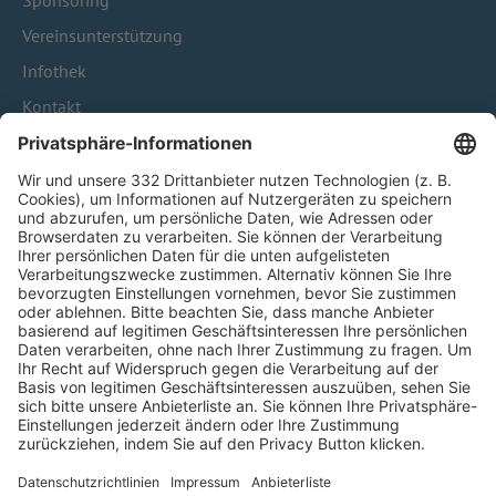
Sponsoring
Vereinsunterstützung
Infothek
Kontakt
HÄUFIG BESUCHTE SEITEN
Pässe und Vereinswechsel
Trainerausbildung
Schulungsangebot Vereinsmitarbeiter
BFV-Geschäftsstellen
Trainerbörse
Login SpielPlus
FOLGE DEM BFV