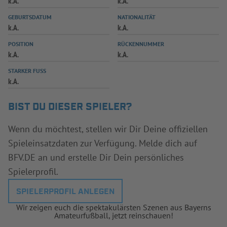
k.A.
k.A.
INFOTHEK
SPIELPLUS
GEBURTSDATUM
NATIONALITÄT
k.A.
k.A.
POSITION
RÜCKENNUMMER
k.A.
k.A.
STARKER FUSS
k.A.
BIST DU DIESER SPIELER?
Wenn du möchtest, stellen wir Dir Deine offiziellen
Spieleinsatzdaten zur Verfügung. Melde dich auf
BFV.DE an und erstelle Dir Dein persönliches
Spielerprofil.
SPIELERPROFIL ANLEGEN
Wir zeigen euch die spektakulärsten Szenen aus Bayerns
Amateurfußball, jetzt reinschauen!