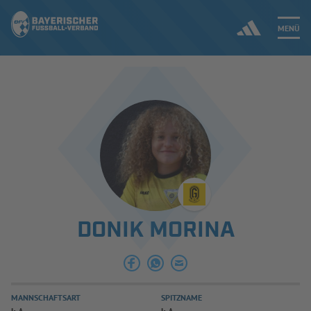
MENÜ
Jetzt einloggen
ERGEBNISSE & WETTBEWERBE
NEUIGKEITEN
SPIELBETRIEB & VERBANDSLEBEN
DONIK MORINA
AUSBILDUNG & FÖRDERUNG
DER VERBAND
MANNSCHAFTSART
SPITZNAME