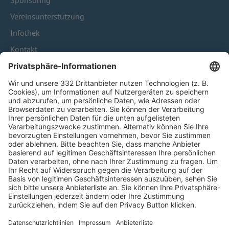
Sponsoring
Vereinsunterstützung
Infothek
Kontakt
HÄUFIG BESUCHTE SEITEN
Pässe und Vereinswechsel
Trainerausbildung
Schulungsangebot Vereinsmitarbeiter
BFV-Geschäftsstellen
Trainerbörse
Login SpielPlus
FOLGE DEM BFV