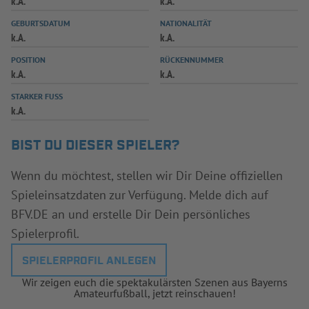
k.A.
k.A.
INFOTHEK
SPIELPLUS
GEBURTSDATUM
NATIONALITÄT
k.A.
k.A.
POSITION
RÜCKENNUMMER
k.A.
k.A.
STARKER FUSS
k.A.
BIST DU DIESER SPIELER?
Wenn du möchtest, stellen wir Dir Deine offiziellen
Spieleinsatzdaten zur Verfügung. Melde dich auf
BFV.DE an und erstelle Dir Dein persönliches
Spielerprofil.
SPIELERPROFIL ANLEGEN
Wir zeigen euch die spektakulärsten Szenen aus Bayerns
Amateurfußball, jetzt reinschauen!