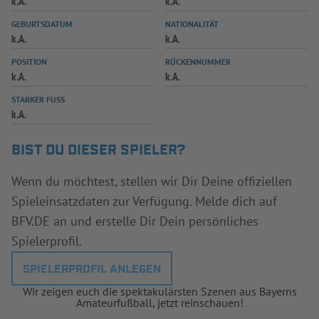
k.A.
k.A.
INFOTHEK
SPIELPLUS
GEBURTSDATUM
NATIONALITÄT
k.A.
k.A.
POSITION
RÜCKENNUMMER
k.A.
k.A.
STARKER FUSS
k.A.
BIST DU DIESER SPIELER?
Wenn du möchtest, stellen wir Dir Deine offiziellen
Spieleinsatzdaten zur Verfügung. Melde dich auf
BFV.DE an und erstelle Dir Dein persönliches
Spielerprofil.
SPIELERPROFIL ANLEGEN
Wir zeigen euch die spektakulärsten Szenen aus Bayerns
Amateurfußball, jetzt reinschauen!