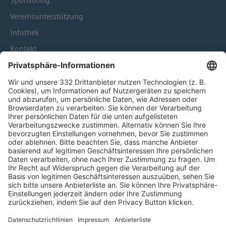
Sponsoring
Vereinsunterstützung
Infothek
Kontakt
HÄUFIG BESUCHTE SEITEN
Pässe und Vereinswechsel
Trainerausbildung
Schulungsangebot Vereinsmitarbeiter
BFV-Geschäftsstellen
Trainerbörse
Login SpielPlus
FOLGE DEM BFV