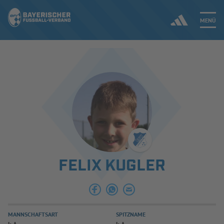
MENÜ
Jetzt einloggen
ERGEBNISSE & WETTBEWERBE
NEUIGKEITEN
SPIELBETRIEB & VERBANDSLEBEN
FELIX KUGLER
AUSBILDUNG & FÖRDERUNG
DER VERBAND
MANNSCHAFTSART
SPITZNAME