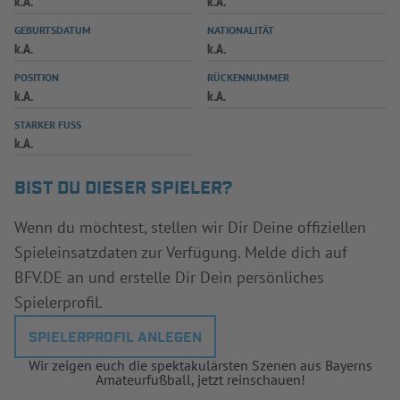
k.A.
k.A.
INFOTHEK
SPIELPLUS
GEBURTSDATUM
NATIONALITÄT
k.A.
k.A.
POSITION
RÜCKENNUMMER
k.A.
k.A.
STARKER FUSS
k.A.
BIST DU DIESER SPIELER?
Wenn du möchtest, stellen wir Dir Deine offiziellen
Spieleinsatzdaten zur Verfügung. Melde dich auf
BFV.DE an und erstelle Dir Dein persönliches
Spielerprofil.
SPIELERPROFIL ANLEGEN
Wir zeigen euch die spektakulärsten Szenen aus Bayerns
Amateurfußball, jetzt reinschauen!