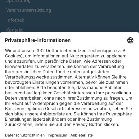
Sponsoring
Vereinsunterstützung
Infothek
Kontakt
HÄUFIG BESUCHTE SEITEN
Pässe und Vereinswechsel
Trainerausbildung
Schulungsangebot Vereinsmitarbeiter
BFV-Geschäftsstellen
Trainerbörse
Login SpielPlus
FOLGE DEM BFV