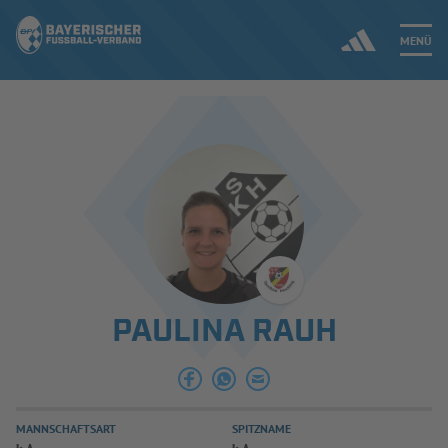
MENÜ
Jetzt einloggen
ERGEBNISSE & WETTBEWERBE
NEUIGKEITEN
SPIELBETRIEB & VERBANDSLEBEN
PAULINA RAUH
AUSBILDUNG & FÖRDERUNG
DER VERBAND
MANNSCHAFTSART
SPITZNAME