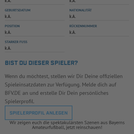
k.A.
k.A.
INFOTHEK
SPIELPLUS
GEBURTSDATUM
NATIONALITÄT
k.A.
k.A.
POSITION
RÜCKENNUMMER
k.A.
k.A.
STARKER FUSS
k.A.
BIST DU DIESER SPIELER?
Wenn du möchtest, stellen wir Dir Deine offiziellen
Spieleinsatzdaten zur Verfügung. Melde dich auf
BFV.DE an und erstelle Dir Dein persönliches
Spielerprofil.
SPIELERPROFIL ANLEGEN
Wir zeigen euch die spektakulärsten Szenen aus Bayerns
Amateurfußball, jetzt reinschauen!