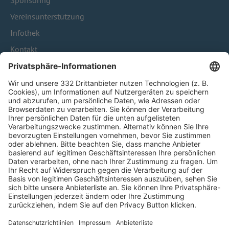
Sponsoring
Vereinsunterstützung
Infothek
Kontakt
HÄUFIG BESUCHTE SEITEN
Pässe und Vereinswechsel
Trainerausbildung
Schulungsangebot Vereinsmitarbeiter
BFV-Geschäftsstellen
Trainerbörse
Login SpielPlus
FOLGE DEM BFV