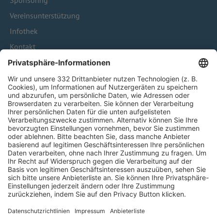
Sponsoring
Vereinsunterstützung
Infothek
Kontakt
HÄUFIG BESUCHTE SEITEN
Pässe und Vereinswechsel
Trainerausbildung
Schulungsangebot Vereinsmitarbeiter
BFV-Geschäftsstellen
Trainerbörse
Login SpielPlus
FOLGE DEM BFV