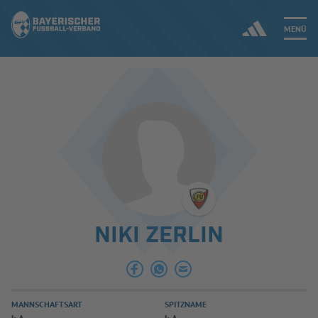
MENÜ
Jetzt einloggen
ERGEBNISSE & WETTBEWERBE
NEUIGKEITEN
SPIELBETRIEB & VERBANDSLEBEN
NIKI ZERLIN
AUSBILDUNG & FÖRDERUNG
DER VERBAND
MANNSCHAFTSART
SPITZNAME