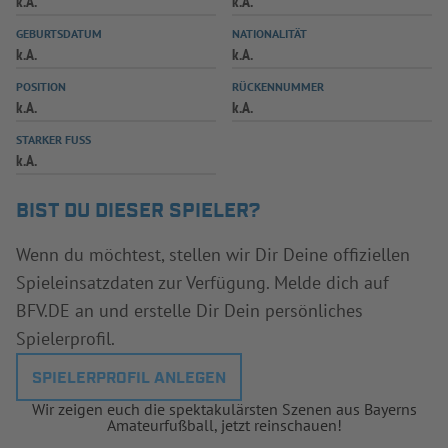
k.A.
k.A.
INFOTHEK
SPIELPLUS
GEBURTSDATUM
NATIONALITÄT
k.A.
k.A.
POSITION
RÜCKENNUMMER
k.A.
k.A.
STARKER FUSS
k.A.
BIST DU DIESER SPIELER?
Wenn du möchtest, stellen wir Dir Deine offiziellen
Spieleinsatzdaten zur Verfügung. Melde dich auf
BFV.DE an und erstelle Dir Dein persönliches
Spielerprofil.
SPIELERPROFIL ANLEGEN
Wir zeigen euch die spektakulärsten Szenen aus Bayerns
Amateurfußball, jetzt reinschauen!