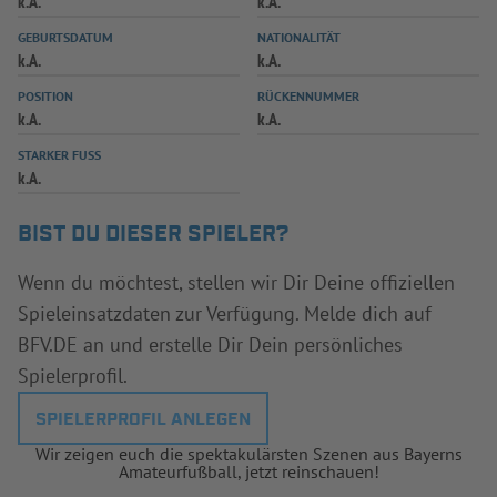
k.A.
k.A.
INFOTHEK
SPIELPLUS
GEBURTSDATUM
NATIONALITÄT
k.A.
k.A.
POSITION
RÜCKENNUMMER
k.A.
k.A.
STARKER FUSS
k.A.
BIST DU DIESER SPIELER?
Wenn du möchtest, stellen wir Dir Deine offiziellen
Spieleinsatzdaten zur Verfügung. Melde dich auf
BFV.DE an und erstelle Dir Dein persönliches
Spielerprofil.
SPIELERPROFIL ANLEGEN
Wir zeigen euch die spektakulärsten Szenen aus Bayerns
Amateurfußball, jetzt reinschauen!