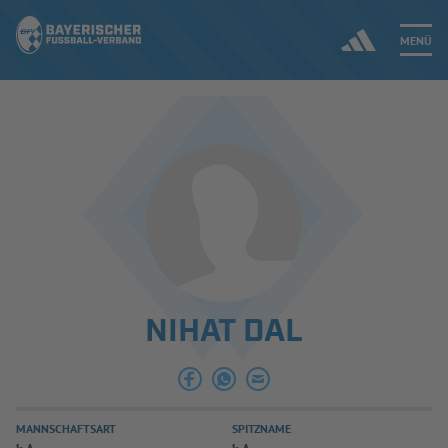
MENÜ
Jetzt einloggen
ERGEBNISSE & WETTBEWERBE
NEUIGKEITEN
SPIELBETRIEB & VERBANDSLEBEN
NIHAT DAL
AUSBILDUNG & FÖRDERUNG
DER VERBAND
MANNSCHAFTSART
SPITZNAME