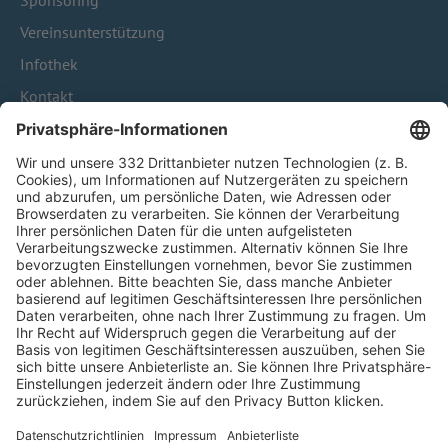
Sponsoring
Vereinsunterstützung
Infothek
Kontakt
HÄUFIG BESUCHTE SEITEN
Pässe und Vereinswechsel
Trainerausbildung
Schulungsangebot Vereinsmitarbeiter
BFV-Geschäftsstellen
Trainerbörse
Login SpielPlus
FOLGE DEM BFV