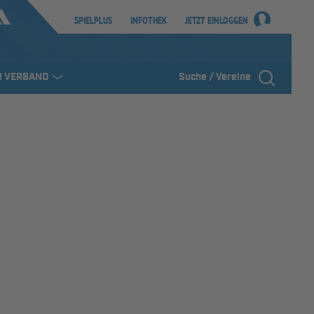
SPIELPLUS
INFOTHEK
JETZT EINLOGGEN
R VERBAND
Suche / Vereine