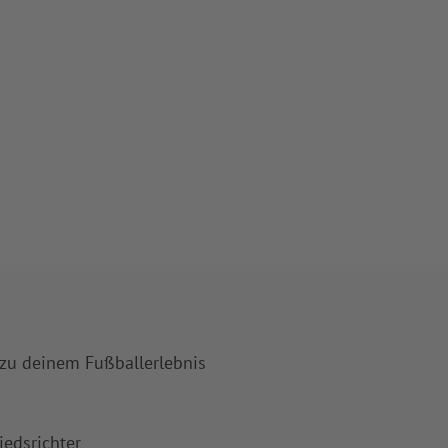
 zu deinem Fußballerlebnis
iedsrichter