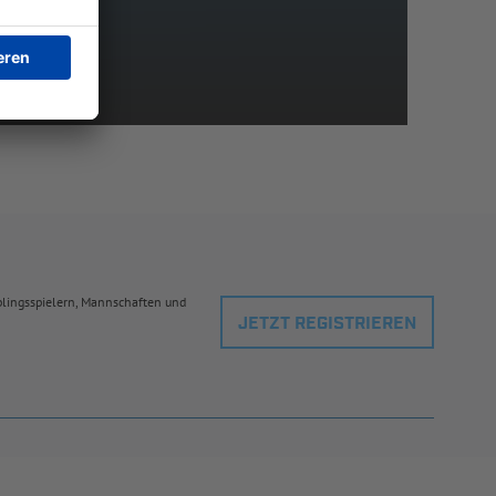
eblingsspielern, Mannschaften und
JETZT REGISTRIEREN