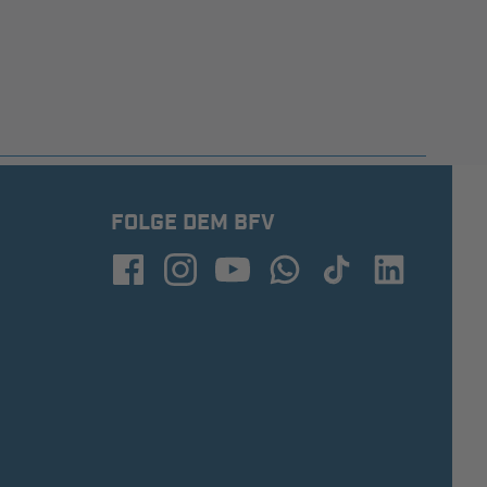
FOLGE DEM BFV