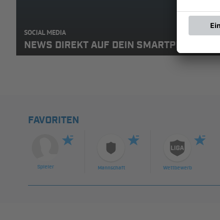
SOCIAL MEDIA
NEWS DIREKT AUF DEIN SMARTPHONE: A
FAVORITEN
Spieler
Mannschaft
Wettbewerb