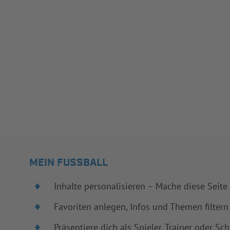
MEIN FUSSBALL
Inhalte personalisieren – Mache diese Seite
Favoriten anlegen, Infos und Themen filtern
Präsentiere dich als Spieler, Trainer oder Sch