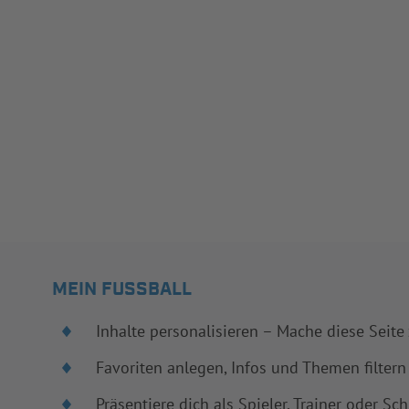
MEIN FUSSBALL
Inhalte personalisieren – Mache diese Seite
Favoriten anlegen, Infos und Themen filtern
Präsentiere dich als Spieler, Trainer oder Sch