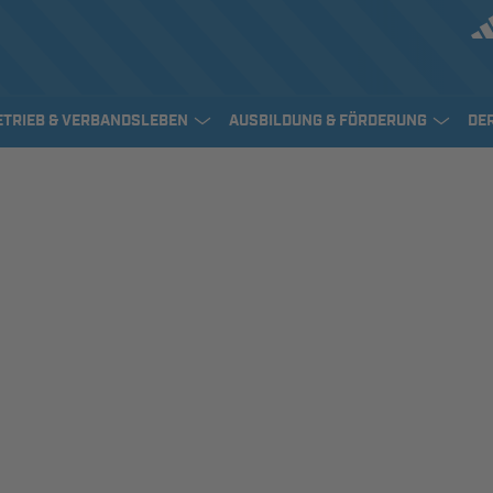
ETRIEB & VERBANDSLEBEN
AUSBILDUNG & FÖRDERUNG
DE