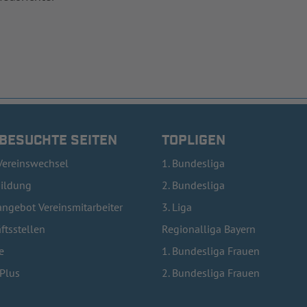
 BESUCHTE SEITEN
TOPLIGEN
Vereinswechsel
1. Bundesliga
bildung
2. Bundesliga
ngebot Vereinsmitarbeiter
3. Liga
ftsstellen
Regionalliga Bayern
e
1. Bundesliga Frauen
lPlus
2. Bundesliga Frauen