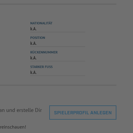
NATIONALITÄT
k.A.
POSITION
k.A.
RÜCKENNUMMER
k.A.
STARKER FUSS
k.A.
an und erstelle Dir
SPIELERPROFIL ANLEGEN
 reinschauen!