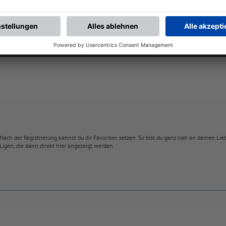
BONNIERE DEN BFV-WHATSAPP-KANAL!
Nach der Registrierung kannst du dir Favoriten setzen. So bist du ganz nah an deinen Li
Ligen, die dann direkt hier angezeigt werden.