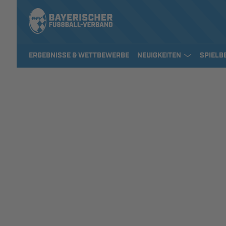
ERGEBNISSE & WETTBEWERBE
NEUIGKEITEN
SPIELB