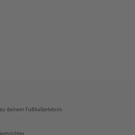
 zu deinem Fußballerlebnis
iedsrichter