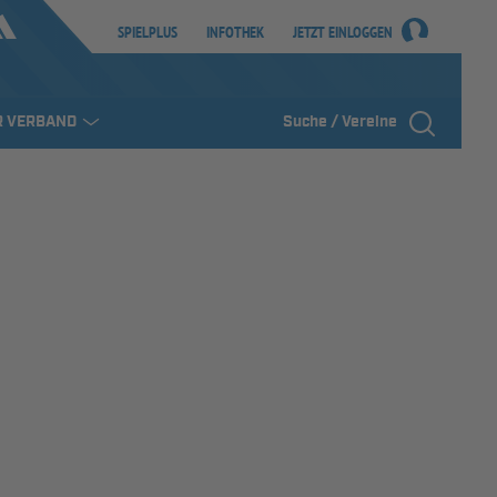
SPIELPLUS
INFOTHEK
JETZT EINLOGGEN
R VERBAND
Suche / Vereine