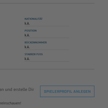
NATIONALITÄT
k.A.
POSITION
k.A.
RÜCKENNUMMER
k.A.
STARKER FUSS
k.A.
an und erstelle Dir
SPIELERPROFIL ANLEGEN
 reinschauen!