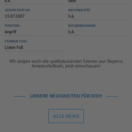
k.A.
Gabi
INFOTHEK
SPIELPLUS
GEBURTSDATUM
NATIONALITÄT
13.07.2007
k.A.
POSITION
RÜCKENNUMMER
Angriff
k.A.
STARKER FUSS
Linker Fuß
Wir zeigen euch die spektakulärsten Szenen aus Bayerns
Amateurfußball, jetzt reinschauen!
UNSERE NEUIGKEITEN FÜR DICH
ALLE NEWS