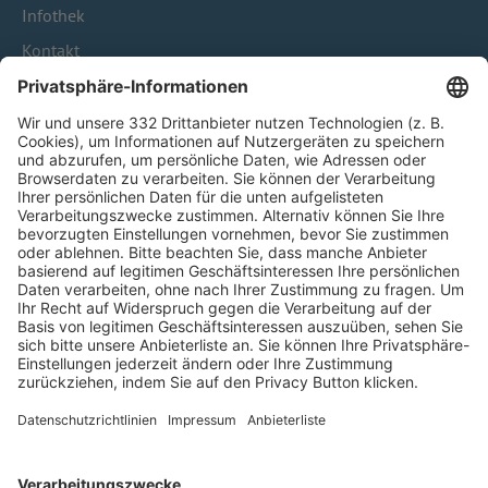
Infothek
Kontakt
HÄUFIG BESUCHTE SEITEN
Pässe und Vereinswechsel
Trainerausbildung
Schulungsangebot Vereinsmitarbeiter
BFV-Geschäftsstellen
Trainerbörse
Login SpielPlus
FOLGE DEM BFV