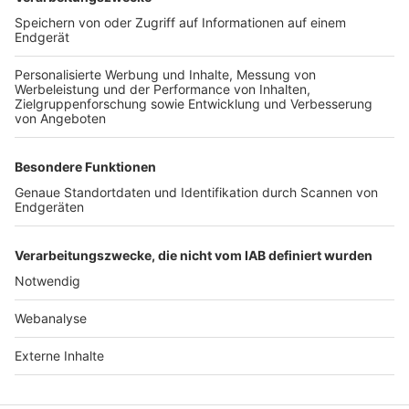
TOP-VEREINE
TOP-PARTNER
SFV
DFB
UEFA
FIFA
Nutzungsbedingungen
Datenschutz
Impressum