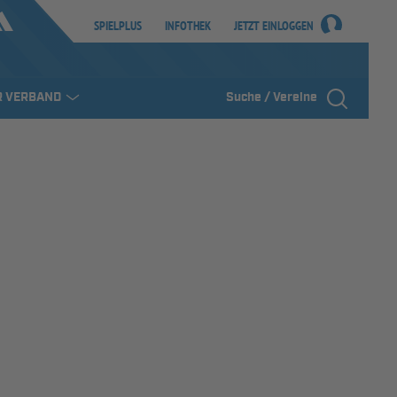
SPIELPLUS
INFOTHEK
JETZT EINLOGGEN
R VERBAND
Suche / Vereine