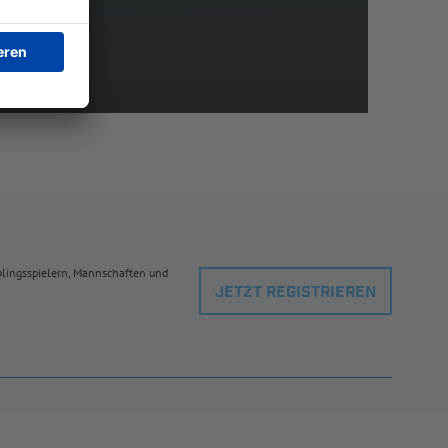
eblingsspielern, Mannschaften und
JETZT REGISTRIEREN