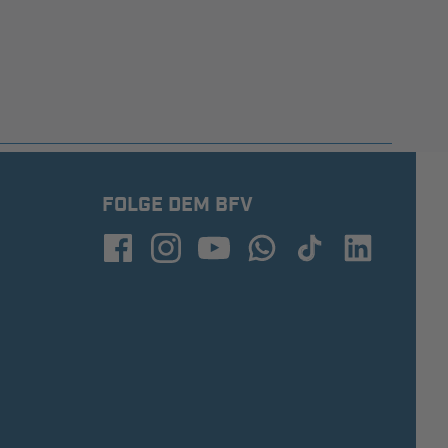
FOLGE DEM BFV