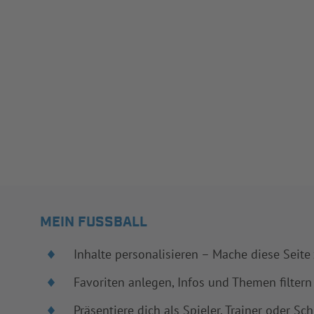
MEIN FUSSBALL
Inhalte personalisieren – Mache diese Seite
Favoriten anlegen, Infos und Themen filtern
Präsentiere dich als Spieler, Trainer oder Sch