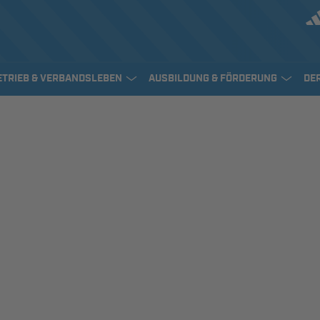
ETRIEB & VERBANDSLEBEN
AUSBILDUNG & FÖRDERUNG
DE