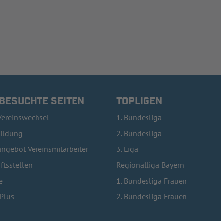
 BESUCHTE SEITEN
TOPLIGEN
Vereinswechsel
1. Bundesliga
bildung
2. Bundesliga
ngebot Vereinsmitarbeiter
3. Liga
ftsstellen
Regionalliga Bayern
e
1. Bundesliga Frauen
lPlus
2. Bundesliga Frauen