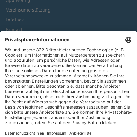
Sponsoring
Vereinsunterstützung
Infothek
Kontakt
HÄUFIG BESUCHTE SEITEN
Pässe und Vereinswechsel
Trainerausbildung
Schulungsangebot Vereinsmitarbeiter
BFV-Geschäftsstellen
Trainerbörse
Login SpielPlus
FOLGE DEM BFV