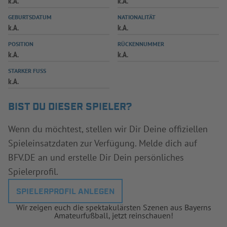
k.A.
k.A.
INFOTHEK
SPIELPLUS
GEBURTSDATUM
NATIONALITÄT
k.A.
k.A.
POSITION
RÜCKENNUMMER
k.A.
k.A.
STARKER FUSS
k.A.
BIST DU DIESER SPIELER?
Wenn du möchtest, stellen wir Dir Deine offiziellen
Spieleinsatzdaten zur Verfügung. Melde dich auf
BFV.DE an und erstelle Dir Dein persönliches
Spielerprofil.
SPIELERPROFIL ANLEGEN
Wir zeigen euch die spektakulärsten Szenen aus Bayerns
Amateurfußball, jetzt reinschauen!