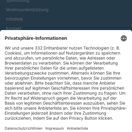
Sponsoring
Vereinsunterstützung
Infothek
Kontakt
HÄUFIG BESUCHTE SEITEN
Pässe und Vereinswechsel
Trainerausbildung
Schulungsangebot Vereinsmitarbeiter
BFV-Geschäftsstellen
Trainerbörse
Login SpielPlus
FOLGE DEM BFV