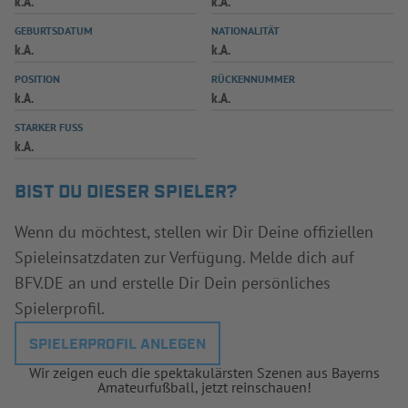
k.A.
k.A.
INFOTHEK
SPIELPLUS
GEBURTSDATUM
NATIONALITÄT
k.A.
k.A.
POSITION
RÜCKENNUMMER
k.A.
k.A.
STARKER FUSS
k.A.
BIST DU DIESER SPIELER?
Wenn du möchtest, stellen wir Dir Deine offiziellen
Spieleinsatzdaten zur Verfügung. Melde dich auf
BFV.DE an und erstelle Dir Dein persönliches
Spielerprofil.
SPIELERPROFIL ANLEGEN
Wir zeigen euch die spektakulärsten Szenen aus Bayerns
Amateurfußball, jetzt reinschauen!