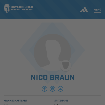
MENÜ
Jetzt einloggen
ERGEBNISSE & WETTBEWERBE
NEUIGKEITEN
SPIELBETRIEB & VERBANDSLEBEN
NICO BRAUN
AUSBILDUNG & FÖRDERUNG
DER VERBAND
MANNSCHAFTSART
SPITZNAME