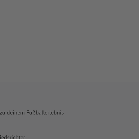
 zu deinem Fußballerlebnis
iedsrichter