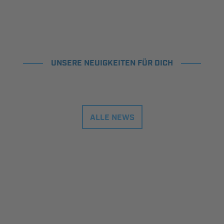
UNSERE NEUIGKEITEN FÜR DICH
ALLE NEWS