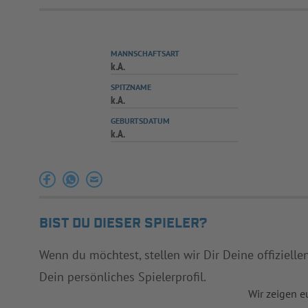
MANNSCHAFTSART
k.A.
SPITZNAME
k.A.
GEBURTSDATUM
k.A.
BIST DU DIESER SPIELER?
Wenn du möchtest, stellen wir Dir Deine offizielle
Dein persönliches Spielerprofil.
Wir zeigen e