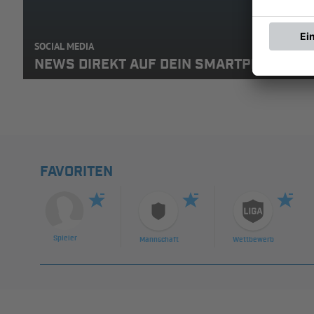
SOCIAL MEDIA
NEWS DIREKT AUF DEIN SMARTPHONE: A
FAVORITEN
Spieler
Mannschaft
Wettbewerb