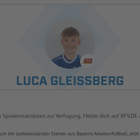
LUCA GLEISSBERG
n Spieleinsatzdaten zur Verfügung. Melde dich auf BFV.DE 
uch die spektakulärsten Szenen aus Bayerns Amateurfußball, jetzt