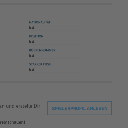
NATIONALITÄT
k.A.
POSITION
k.A.
RÜCKENNUMMER
k.A.
STARKER FUSS
k.A.
an und erstelle Dir
SPIELERPROFIL ANLEGEN
 reinschauen!