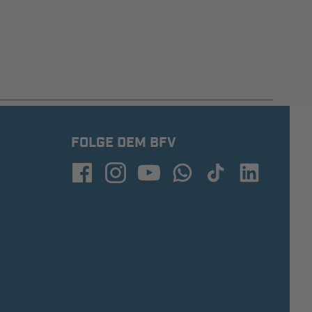
FOLGE DEM BFV