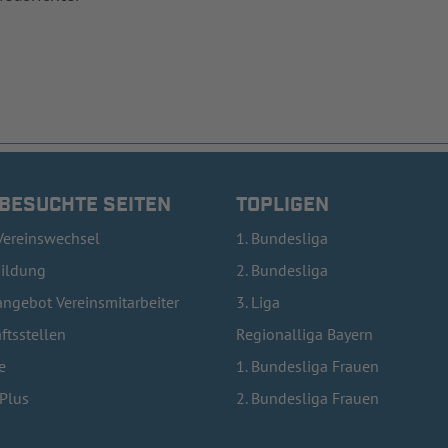
 BESUCHTE SEITEN
TOPLIGEN
Vereinswechsel
1. Bundesliga
bildung
2. Bundesliga
ngebot Vereinsmitarbeiter
3. Liga
ftsstellen
Regionalliga Bayern
e
1. Bundesliga Frauen
lPlus
2. Bundesliga Frauen