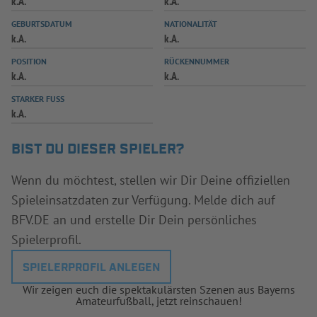
k.A.
k.A.
INFOTHEK
SPIELPLUS
GEBURTSDATUM
NATIONALITÄT
k.A.
k.A.
POSITION
RÜCKENNUMMER
k.A.
k.A.
STARKER FUSS
k.A.
BIST DU DIESER SPIELER?
Wenn du möchtest, stellen wir Dir Deine offiziellen
Spieleinsatzdaten zur Verfügung. Melde dich auf
BFV.DE an und erstelle Dir Dein persönliches
Spielerprofil.
SPIELERPROFIL ANLEGEN
Wir zeigen euch die spektakulärsten Szenen aus Bayerns
Amateurfußball, jetzt reinschauen!