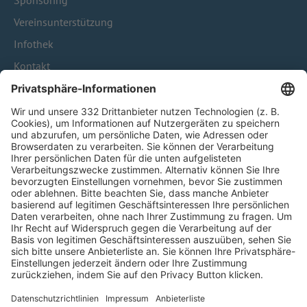
Sponsoring
Vereinsunterstützung
Infothek
Kontakt
HÄUFIG BESUCHTE SEITEN
Pässe und Vereinswechsel
Trainerausbildung
Schulungsangebot Vereinsmitarbeiter
BFV-Geschäftsstellen
Trainerbörse
Login SpielPlus
FOLGE DEM BFV