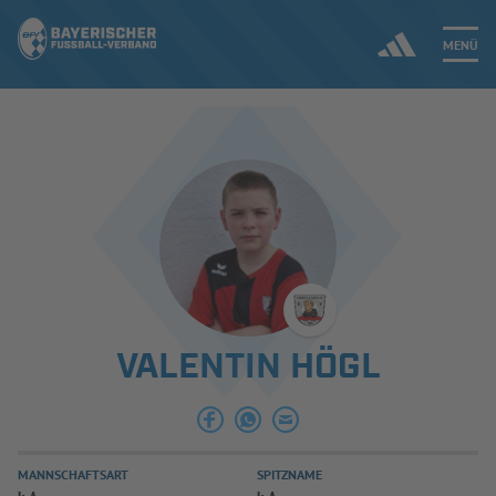
MENÜ
Jetzt einloggen
ERGEBNISSE & WETTBEWERBE
NEUIGKEITEN
SPIELBETRIEB & VERBANDSLEBEN
VALENTIN HÖGL
AUSBILDUNG & FÖRDERUNG
DER VERBAND
MANNSCHAFTSART
SPITZNAME