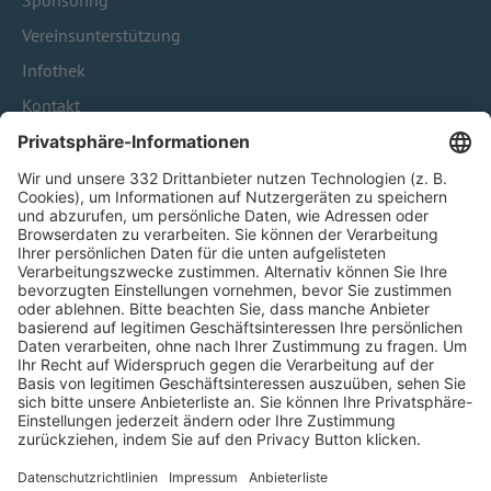
Sponsoring
Vereinsunterstützung
Infothek
Kontakt
HÄUFIG BESUCHTE SEITEN
Pässe und Vereinswechsel
Trainerausbildung
Schulungsangebot Vereinsmitarbeiter
BFV-Geschäftsstellen
Trainerbörse
Login SpielPlus
FOLGE DEM BFV