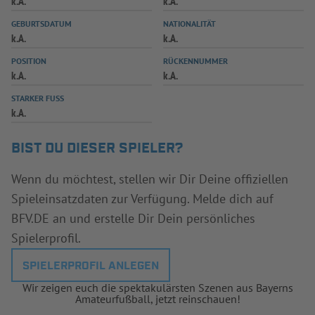
k.A.
k.A.
INFOTHEK
SPIELPLUS
GEBURTSDATUM
NATIONALITÄT
k.A.
k.A.
POSITION
RÜCKENNUMMER
k.A.
k.A.
STARKER FUSS
k.A.
BIST DU DIESER SPIELER?
Wenn du möchtest, stellen wir Dir Deine offiziellen
Spieleinsatzdaten zur Verfügung. Melde dich auf
BFV.DE an und erstelle Dir Dein persönliches
Spielerprofil.
SPIELERPROFIL ANLEGEN
Wir zeigen euch die spektakulärsten Szenen aus Bayerns
Amateurfußball, jetzt reinschauen!