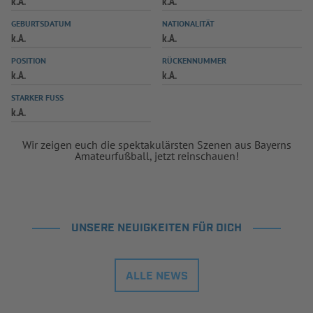
k.A.
k.A.
INFOTHEK
SPIELPLUS
GEBURTSDATUM
NATIONALITÄT
k.A.
k.A.
POSITION
RÜCKENNUMMER
k.A.
k.A.
STARKER FUSS
k.A.
Wir zeigen euch die spektakulärsten Szenen aus Bayerns
Amateurfußball, jetzt reinschauen!
UNSERE NEUIGKEITEN FÜR DICH
ALLE NEWS