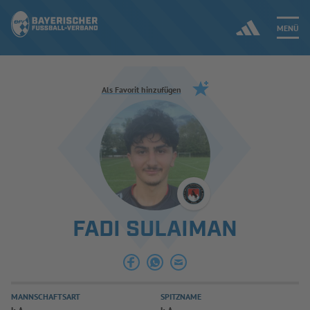
MENÜ
Jetzt einloggen
Als Favorit hinzufügen
ERGEBNISSE & WETTBEWERBE
NEUIGKEITEN
SPIELBETRIEB & VERBANDSLEBEN
FADI SULAIMAN
AUSBILDUNG & FÖRDERUNG
DER VERBAND
MANNSCHAFTSART
SPITZNAME