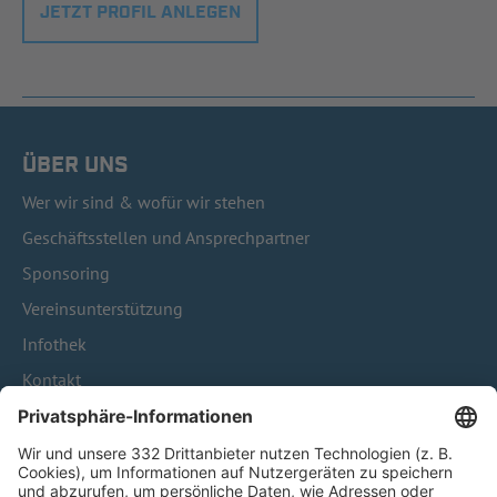
JETZT PROFIL ANLEGEN
ÜBER UNS
Wer wir sind & wofür wir stehen
Geschäftsstellen und Ansprechpartner
Sponsoring
Vereinsunterstützung
Infothek
Kontakt
HÄUFIG BESUCHTE SEITEN
Pässe und Vereinswechsel