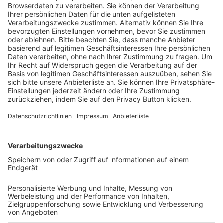
Trainerausbildung
Schulungsangebot Vereinsmitarbeiter
BFV-Geschäftsstellen
Trainerbörse
Login SpielPlus
FOLGE DEM BFV
TOP-VEREINE
TOP-PARTNER