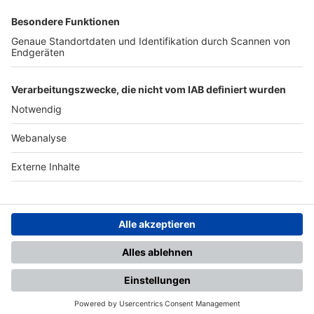
SFV
DFB
UEFA
FIFA
Nutzungsbedingungen
Datenschutz
Impressum