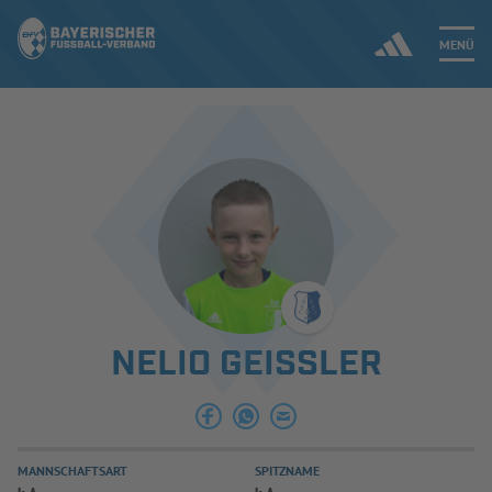
MENÜ
Jetzt einloggen
ERGEBNISSE & WETTBEWERBE
NEUIGKEITEN
SPIELBETRIEB & VERBANDSLEBEN
NELIO GEISSLER
AUSBILDUNG & FÖRDERUNG
DER VERBAND
MANNSCHAFTSART
SPITZNAME