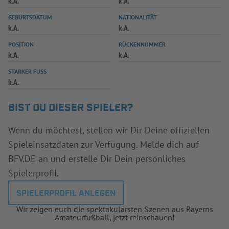
k.A.
k.A.
INFOTHEK
SPIELPLUS
GEBURTSDATUM
NATIONALITÄT
k.A.
k.A.
POSITION
RÜCKENNUMMER
k.A.
k.A.
STARKER FUSS
k.A.
BIST DU DIESER SPIELER?
Wenn du möchtest, stellen wir Dir Deine offiziellen
Spieleinsatzdaten zur Verfügung. Melde dich auf
BFV.DE an und erstelle Dir Dein persönliches
Spielerprofil.
SPIELERPROFIL ANLEGEN
Wir zeigen euch die spektakulärsten Szenen aus Bayerns
Amateurfußball, jetzt reinschauen!