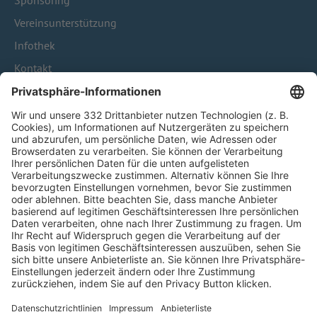
Sponsoring
Vereinsunterstützung
Infothek
Kontakt
HÄUFIG BESUCHTE SEITEN
Pässe und Vereinswechsel
Trainerausbildung
Schulungsangebot Vereinsmitarbeiter
BFV-Geschäftsstellen
Trainerbörse
Login SpielPlus
FOLGE DEM BFV