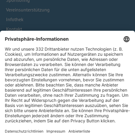
Sponsoring
Vereinsunterstützung
Infothek
Kontakt
HÄUFIG BESUCHTE SEITEN
Pässe und Vereinswechsel
Trainerausbildung
Schulungsangebot Vereinsmitarbeiter
BFV-Geschäftsstellen
Trainerbörse
Login SpielPlus
FOLGE DEM BFV