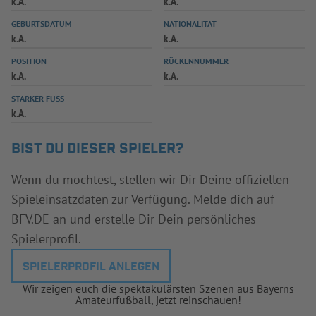
k.A.
k.A.
INFOTHEK
SPIELPLUS
GEBURTSDATUM
NATIONALITÄT
k.A.
k.A.
POSITION
RÜCKENNUMMER
k.A.
k.A.
STARKER FUSS
k.A.
BIST DU DIESER SPIELER?
Wenn du möchtest, stellen wir Dir Deine offiziellen
Spieleinsatzdaten zur Verfügung. Melde dich auf
BFV.DE an und erstelle Dir Dein persönliches
Spielerprofil.
SPIELERPROFIL ANLEGEN
Wir zeigen euch die spektakulärsten Szenen aus Bayerns
Amateurfußball, jetzt reinschauen!