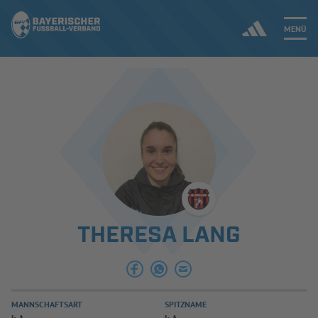
MENÜ
Jetzt einloggen
ERGEBNISSE & WETTBEWERBE
NEUIGKEITEN
SPIELBETRIEB & VERBANDSLEBEN
THERESA LANG
AUSBILDUNG & FÖRDERUNG
DER VERBAND
MANNSCHAFTSART
SPITZNAME