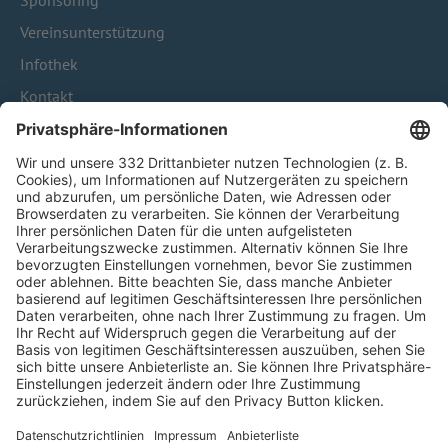
Sponsoring
Vereinsunterstützung
Infothek
Kontakt
HÄUFIG BESUCHTE SEITEN
Pässe und Vereinswechsel
Trainerausbildung
Schulungsangebot Vereinsmitarbeiter
BFV-Geschäftsstellen
Trainerbörse
Login SpielPlus
FOLGE DEM BFV