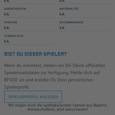
k.A.
k.A.
INFOTHEK
SPIELPLUS
GEBURTSDATUM
NATIONALITÄT
k.A.
k.A.
POSITION
RÜCKENNUMMER
k.A.
k.A.
STARKER FUSS
k.A.
BIST DU DIESER SPIELER?
Wenn du möchtest, stellen wir Dir Deine offiziellen
Spieleinsatzdaten zur Verfügung. Melde dich auf
BFV.DE an und erstelle Dir Dein persönliches
Spielerprofil.
SPIELERPROFIL ANLEGEN
Wir zeigen euch die spektakulärsten Szenen aus Bayerns
Amateurfußball, jetzt reinschauen!