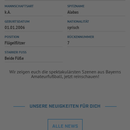
MANNSCHAFTSART
SPITZNAME
INFOTHEK
SPIELPLUS
k.A.
Alabas
GEBURTSDATUM
NATIONALITÄT
01.01.2006
syrisch
POSITION
RÜCKENNUMMER
Flügelflitzer
7
STARKER FUSS
Beide Füße
Wir zeigen euch die spektakulärsten Szenen aus Bayerns
Amateurfußball, jetzt reinschauen!
UNSERE NEUIGKEITEN FÜR DICH
ALLE NEWS