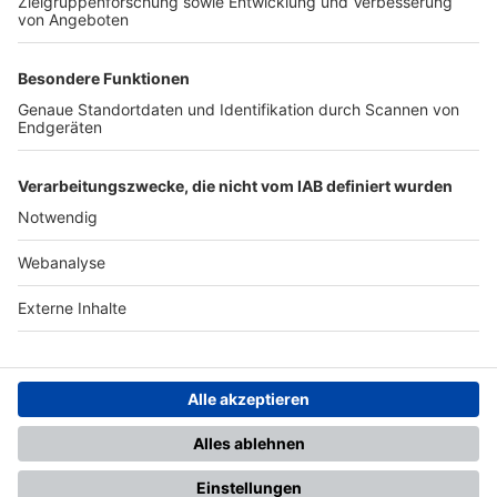
TOP-PARTNER
SFV
DFB
UEFA
FIFA
Nutzungsbedingungen
Datenschutz
Impressum