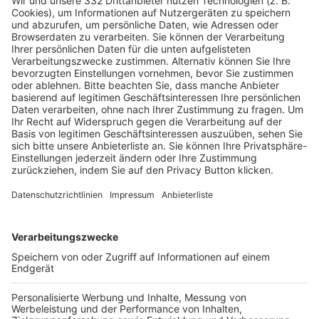
Pässe und Vereinswechsel
Trainerausbildung
Schulungsangebot Vereinsmitarbeiter
BFV-Geschäftsstellen
Trainerbörse
Login SpielPlus
FOLGE DEM BFV
TOP-VEREINE