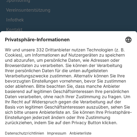
Sponsoring
Vereinsunterstützung
Infothek
Kontakt
HÄUFIG BESUCHTE SEITEN
Pässe und Vereinswechsel
Trainerausbildung
Schulungsangebot Vereinsmitarbeiter
BFV-Geschäftsstellen
Trainerbörse
Login SpielPlus
FOLGE DEM BFV