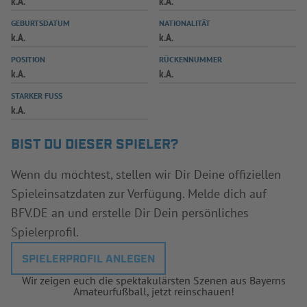
k.A.
k.A.
INFOTHEK
SPIELPLUS
GEBURTSDATUM
NATIONALITÄT
k.A.
k.A.
POSITION
RÜCKENNUMMER
k.A.
k.A.
STARKER FUSS
k.A.
BIST DU DIESER SPIELER?
Wenn du möchtest, stellen wir Dir Deine offiziellen
Spieleinsatzdaten zur Verfügung. Melde dich auf
BFV.DE an und erstelle Dir Dein persönliches
Spielerprofil.
SPIELERPROFIL ANLEGEN
Wir zeigen euch die spektakulärsten Szenen aus Bayerns
Amateurfußball, jetzt reinschauen!