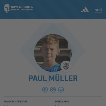
MENÜ
Jetzt einloggen
ERGEBNISSE & WETTBEWERBE
NEUIGKEITEN
SPIELBETRIEB & VERBANDSLEBEN
PAUL MÜLLER
AUSBILDUNG & FÖRDERUNG
DER VERBAND
MANNSCHAFTSART
SPITZNAME