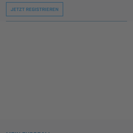
JETZT REGISTRIEREN