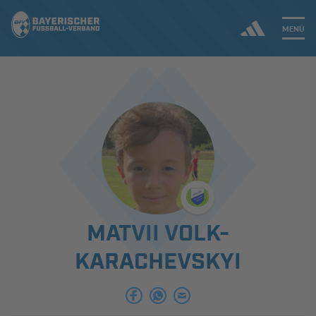
MENÜ
Jetzt einloggen
ERGEBNISSE & WETTBEWERBE
NEUIGKEITEN
SPIELBETRIEB & VERBANDSLEBEN
MATVII VOLK-
AUSBILDUNG & FÖRDERUNG
KARACHEVSKYI
DER VERBAND