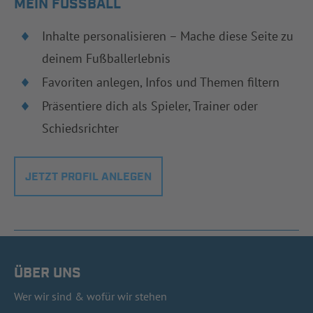
MEIN FUSSBALL
Inhalte personalisieren – Mache diese Seite zu
deinem Fußballerlebnis
Favoriten anlegen, Infos und Themen filtern
Präsentiere dich als Spieler, Trainer oder
Schiedsrichter
JETZT PROFIL ANLEGEN
ÜBER UNS
Wer wir sind & wofür wir stehen