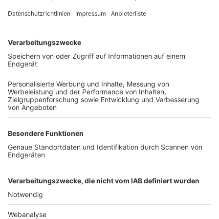
FOLGE DEM BFV
TOP-VEREINE
TOP-PARTNER
SFV
DFB
UEFA
FIFA