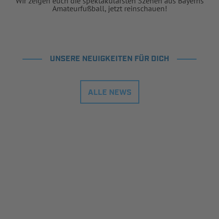
Wir zeigen euch die spektakulärsten Szenen aus Bayerns
Amateurfußball, jetzt reinschauen!
UNSERE NEUIGKEITEN FÜR DICH
ALLE NEWS