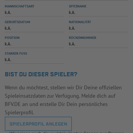
MANNSCHAFTSART
SPITZNAME
INFOTHEK
SPIELPLUS
k.A.
k.A.
GEBURTSDATUM
NATIONALITÄT
k.A.
k.A.
POSITION
RÜCKENNUMMER
k.A.
k.A.
STARKER FUSS
k.A.
BIST DU DIESER SPIELER?
Wenn du möchtest, stellen wir Dir Deine offiziellen
Spieleinsatzdaten zur Verfügung. Melde dich auf
BFV.DE an und erstelle Dir Dein persönliches
Spielerprofil.
SPIELERPROFIL ANLEGEN