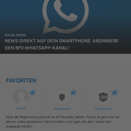
SOCIAL MEDIA
NEWS DIREKT AUF DEIN SMARTPHONE: ABONNIERE
DEN BFV-WHATSAPP-KANAL!
FAVORITEN
Spieler
Mannschaft
Wettbewerb
Nach der Registrierung kannst du dir Favoriten setzen. So bist du ganz nah an
deinen Lieblingsspielern, Mannschaften und Ligen, die dann direkt hier
angezeigt werden.