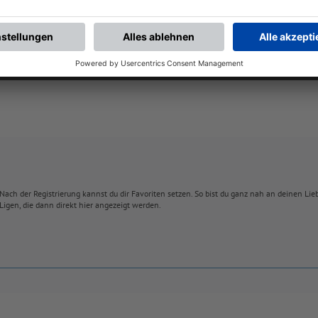
BONNIERE DEN BFV-WHATSAPP-KANAL!
Nach der Registrierung kannst du dir Favoriten setzen. So bist du ganz nah an deinen Li
Ligen, die dann direkt hier angezeigt werden.