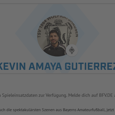
KEVIN AMAYA GUTIERRE
n Spieleinsatzdaten zur Verfügung. Melde dich auf BFV.DE 
uch die spektakulärsten Szenen aus Bayerns Amateurfußball, jetzt