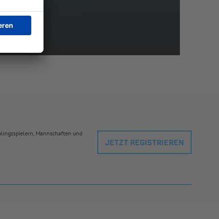
eblingsspielern, Mannschaften und
JETZT REGISTRIEREN