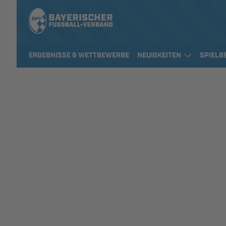
ERGEBNISSE & WETTBEWERBE
NEUIGKEITEN
SPIELB