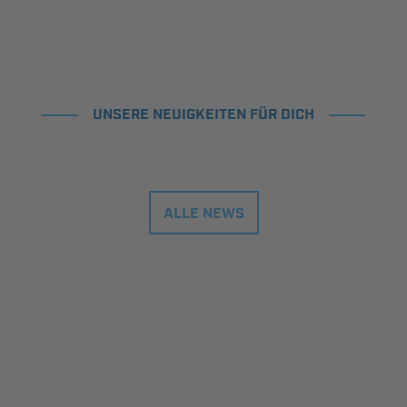
UNSERE NEUIGKEITEN FÜR DICH
ALLE NEWS