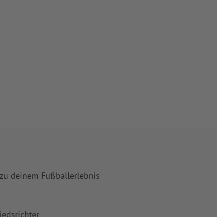
 zu deinem Fußballerlebnis
iedsrichter