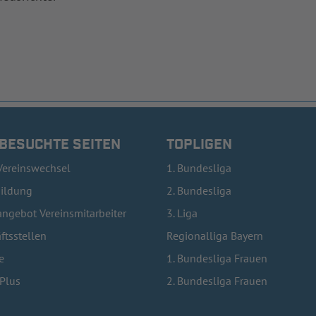
 BESUCHTE SEITEN
TOPLIGEN
Vereinswechsel
1. Bundesliga
bildung
2. Bundesliga
ngebot Vereinsmitarbeiter
3. Liga
ftsstellen
Regionalliga Bayern
e
1. Bundesliga Frauen
lPlus
2. Bundesliga Frauen