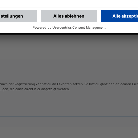
BONNIERE DEN BFV-WHATSAPP-KANAL!
Nach der Registrierung kannst du dir Favoriten setzen. So bist du ganz nah an deinen Li
Ligen, die dann direkt hier angezeigt werden.