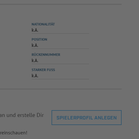
NATIONALITÄT
k.A.
POSITION
k.A.
RÜCKENNUMMER
k.A.
STARKER FUSS
k.A.
an und erstelle Dir
SPIELERPROFIL ANLEGEN
 reinschauen!