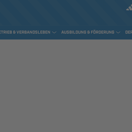
ETRIEB & VERBANDSLEBEN
AUSBILDUNG & FÖRDERUNG
DE