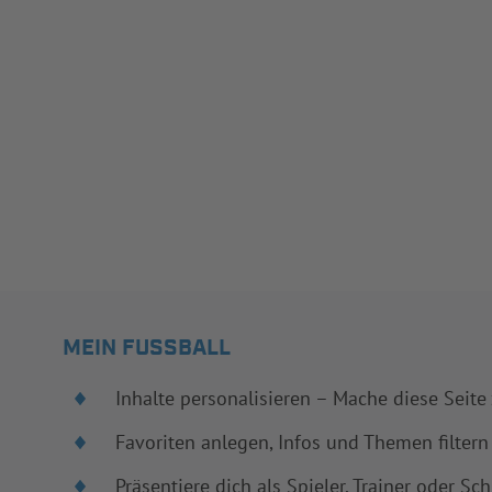
MEIN FUSSBALL
Inhalte personalisieren – Mache diese Seite
Favoriten anlegen, Infos und Themen filtern
Präsentiere dich als Spieler, Trainer oder Sch