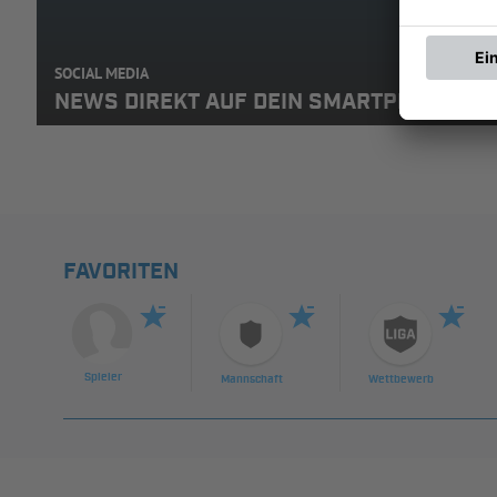
SOCIAL MEDIA
NEWS DIREKT AUF DEIN SMARTPHONE: A
FAVORITEN
Spieler
Mannschaft
Wettbewerb