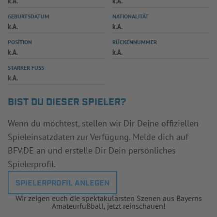
k.A.
k.A.
INFOTHEK
SPIELPLUS
GEBURTSDATUM
NATIONALITÄT
k.A.
k.A.
POSITION
RÜCKENNUMMER
k.A.
k.A.
STARKER FUSS
k.A.
BIST DU DIESER SPIELER?
Wenn du möchtest, stellen wir Dir Deine offiziellen
Spieleinsatzdaten zur Verfügung. Melde dich auf
BFV.DE an und erstelle Dir Dein persönliches
Spielerprofil.
SPIELERPROFIL ANLEGEN
Wir zeigen euch die spektakulärsten Szenen aus Bayerns
Amateurfußball, jetzt reinschauen!