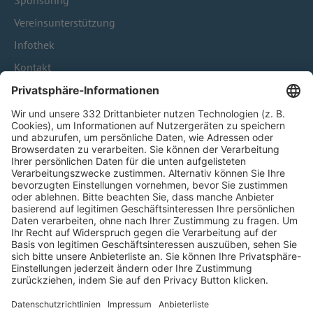
Sponsoring
Vereinsunterstützung
Infothek
Kontakt
HÄUFIG BESUCHTE SEITEN
Pässe und Vereinswechsel
Trainerausbildung
Schulungsangebot Vereinsmitarbeiter
BFV-Geschäftsstellen
Trainerbörse
Login SpielPlus
FOLGE DEM BFV