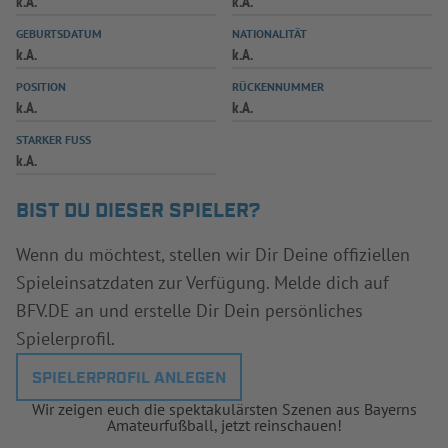
k.A.
k.A.
INFOTHEK
SPIELPLUS
GEBURTSDATUM
NATIONALITÄT
k.A.
k.A.
POSITION
RÜCKENNUMMER
k.A.
k.A.
STARKER FUSS
k.A.
BIST DU DIESER SPIELER?
Wenn du möchtest, stellen wir Dir Deine offiziellen
Spieleinsatzdaten zur Verfügung. Melde dich auf
BFV.DE an und erstelle Dir Dein persönliches
Spielerprofil.
SPIELERPROFIL ANLEGEN
Wir zeigen euch die spektakulärsten Szenen aus Bayerns
Amateurfußball, jetzt reinschauen!