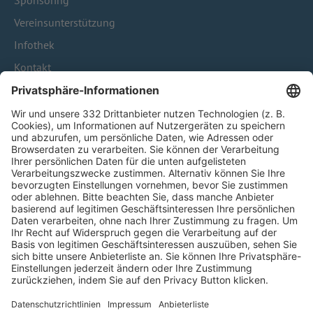
Sponsoring
Vereinsunterstützung
Infothek
Kontakt
HÄUFIG BESUCHTE SEITEN
Pässe und Vereinswechsel
Trainerausbildung
Schulungsangebot Vereinsmitarbeiter
BFV-Geschäftsstellen
Trainerbörse
Login SpielPlus
FOLGE DEM BFV