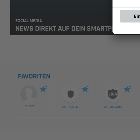
SOCIAL MEDIA
NEWS DIREKT AUF DEIN SMARTPHONE: A
FAVORITEN
Spieler
Mannschaft
Wettbewerb