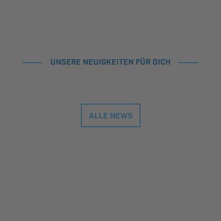
UNSERE NEUIGKEITEN FÜR DICH
ALLE NEWS