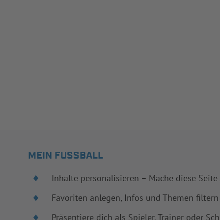
MEIN FUSSBALL
Inhalte personalisieren – Mache diese Seite
Favoriten anlegen, Infos und Themen filtern
Präsentiere dich als Spieler, Trainer oder Sch