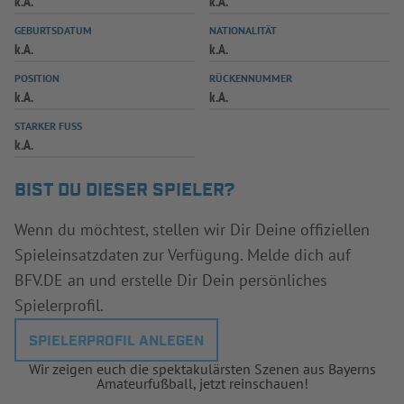
k.A.
k.A.
INFOTHEK
SPIELPLUS
GEBURTSDATUM
NATIONALITÄT
k.A.
k.A.
POSITION
RÜCKENNUMMER
k.A.
k.A.
STARKER FUSS
k.A.
BIST DU DIESER SPIELER?
Wenn du möchtest, stellen wir Dir Deine offiziellen
Spieleinsatzdaten zur Verfügung. Melde dich auf
BFV.DE an und erstelle Dir Dein persönliches
Spielerprofil.
SPIELERPROFIL ANLEGEN
Wir zeigen euch die spektakulärsten Szenen aus Bayerns
Amateurfußball, jetzt reinschauen!