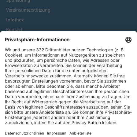
Sponsoring
Vereinsunterstützung
Infothek
Kontakt
HÄUFIG BESUCHTE SEITEN
Pässe und Vereinswechsel
Trainerausbildung
Schulungsangebot Vereinsmitarbeiter
BFV-Geschäftsstellen
Trainerbörse
Login SpielPlus
FOLGE DEM BFV