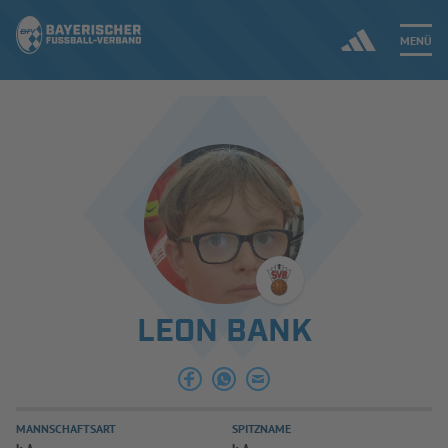
MENÜ
Jetzt einloggen
ERGEBNISSE & WETTBEWERBE
NEUIGKEITEN
SPIELBETRIEB & VERBANDSLEBEN
LEON BANK
AUSBILDUNG & FÖRDERUNG
DER VERBAND
MANNSCHAFTSART
SPITZNAME