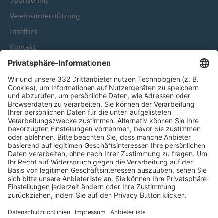
Sponsoring
Vereinsunterstützung
Infothek
Kontakt
HÄUFIG BESUCHTE SEITEN
Pässe und Vereinswechsel
Trainerausbildung
Schulungsangebot Vereinsmitarbeiter
BFV-Geschäftsstellen
Trainerbörse
Login SpielPlus
FOLGE DEM BFV