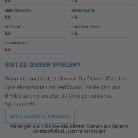
k.A.
k.A.
INFOTHEK
SPIELPLUS
GEBURTSDATUM
NATIONALITÄT
k.A.
k.A.
POSITION
RÜCKENNUMMER
k.A.
k.A.
STARKER FUSS
k.A.
BIST DU DIESER SPIELER?
Wenn du möchtest, stellen wir Dir Deine offiziellen
Spieleinsatzdaten zur Verfügung. Melde dich auf
BFV.DE an und erstelle Dir Dein persönliches
Spielerprofil.
SPIELERPROFIL ANLEGEN
Wir zeigen euch die spektakulärsten Szenen aus Bayerns
Amateurfußball, jetzt reinschauen!