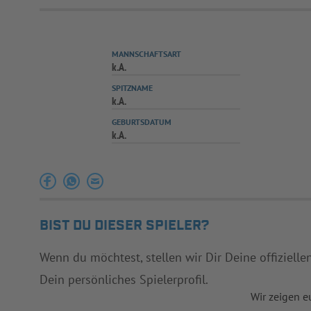
MANNSCHAFTSART
k.A.
SPITZNAME
k.A.
GEBURTSDATUM
k.A.
BIST DU DIESER SPIELER?
Wenn du möchtest, stellen wir Dir Deine offizielle
Dein persönliches Spielerprofil.
Wir zeigen e