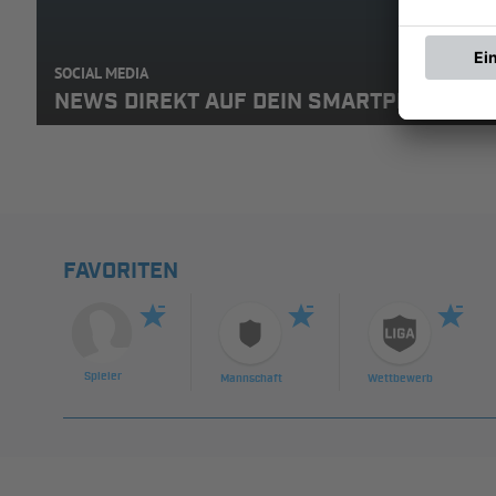
SOCIAL MEDIA
NEWS DIREKT AUF DEIN SMARTPHONE: A
FAVORITEN
Spieler
Mannschaft
Wettbewerb