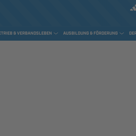
ETRIEB & VERBANDSLEBEN
AUSBILDUNG & FÖRDERUNG
DE