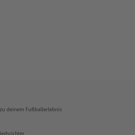
 zu deinem Fußballerlebnis
iedsrichter