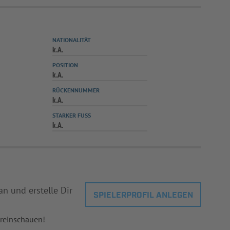
NATIONALITÄT
k.A.
POSITION
k.A.
RÜCKENNUMMER
k.A.
STARKER FUSS
k.A.
an und erstelle Dir
SPIELERPROFIL ANLEGEN
 reinschauen!