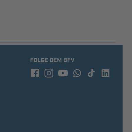
FOLGE DEM BFV