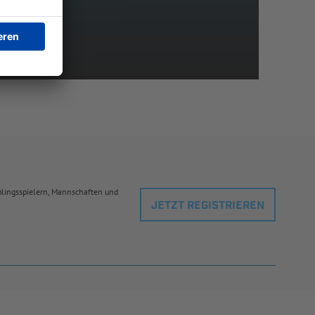
eblingsspielern, Mannschaften und
JETZT REGISTRIEREN