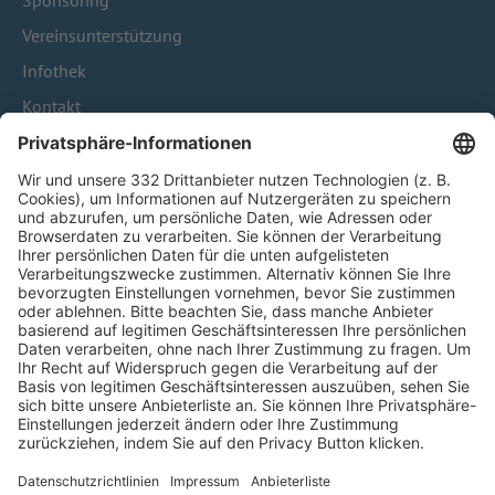
Sponsoring
Vereinsunterstützung
Infothek
Kontakt
HÄUFIG BESUCHTE SEITEN
Pässe und Vereinswechsel
Trainerausbildung
Schulungsangebot Vereinsmitarbeiter
BFV-Geschäftsstellen
Trainerbörse
Login SpielPlus
FOLGE DEM BFV