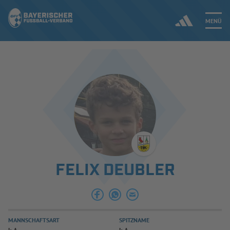
MENÜ
Jetzt einloggen
ERGEBNISSE & WETTBEWERBE
NEUIGKEITEN
SPIELBETRIEB & VERBANDSLEBEN
FELIX DEUBLER
AUSBILDUNG & FÖRDERUNG
DER VERBAND
MANNSCHAFTSART
SPITZNAME