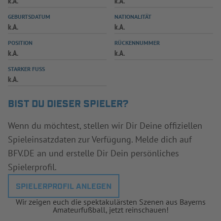
k.A.
k.A.
INFOTHEK
SPIELPLUS
GEBURTSDATUM
NATIONALITÄT
k.A.
k.A.
POSITION
RÜCKENNUMMER
k.A.
k.A.
STARKER FUSS
k.A.
BIST DU DIESER SPIELER?
Wenn du möchtest, stellen wir Dir Deine offiziellen
Spieleinsatzdaten zur Verfügung. Melde dich auf
BFV.DE an und erstelle Dir Dein persönliches
Spielerprofil.
SPIELERPROFIL ANLEGEN
Wir zeigen euch die spektakulärsten Szenen aus Bayerns
Amateurfußball, jetzt reinschauen!