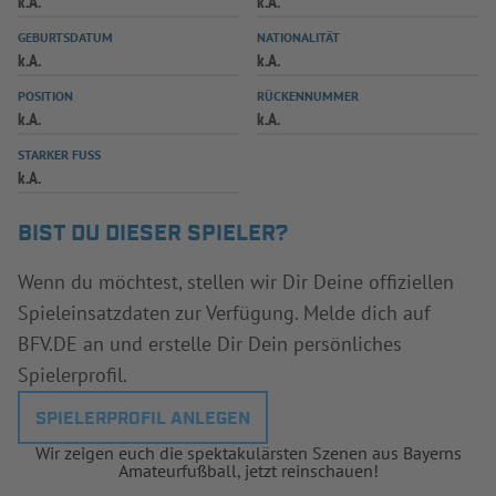
k.A.
k.A.
INFOTHEK
SPIELPLUS
GEBURTSDATUM
NATIONALITÄT
k.A.
k.A.
POSITION
RÜCKENNUMMER
k.A.
k.A.
STARKER FUSS
k.A.
BIST DU DIESER SPIELER?
Wenn du möchtest, stellen wir Dir Deine offiziellen
Spieleinsatzdaten zur Verfügung. Melde dich auf
BFV.DE an und erstelle Dir Dein persönliches
Spielerprofil.
SPIELERPROFIL ANLEGEN
Wir zeigen euch die spektakulärsten Szenen aus Bayerns
Amateurfußball, jetzt reinschauen!