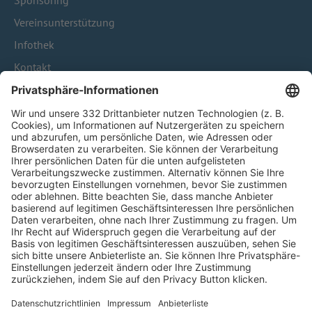
Sponsoring
Vereinsunterstützung
Infothek
Kontakt
HÄUFIG BESUCHTE SEITEN
Pässe und Vereinswechsel
Trainerausbildung
Schulungsangebot Vereinsmitarbeiter
BFV-Geschäftsstellen
Trainerbörse
Login SpielPlus
FOLGE DEM BFV