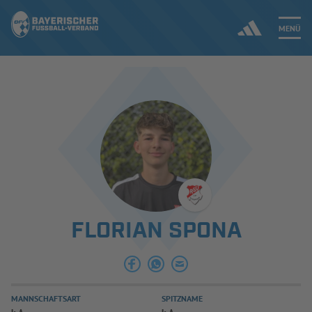
MENÜ
Jetzt einloggen
ERGEBNISSE & WETTBEWERBE
NEUIGKEITEN
SPIELBETRIEB & VERBANDSLEBEN
FLORIAN SPONA
AUSBILDUNG & FÖRDERUNG
DER VERBAND
MANNSCHAFTSART
SPITZNAME