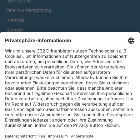
Sponsoring
Vereinsunterstützung
Infothek
Kontakt
HÄUFIG BESUCHTE SEITEN
Pässe und Vereinswechsel
Trainerausbildung
Schulungsangebot Vereinsmitarbeiter
BFV-Geschäftsstellen
Trainerbörse
Login SpielPlus
FOLGE DEM BFV