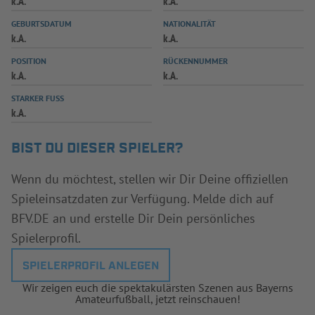
k.A.
k.A.
INFOTHEK
SPIELPLUS
GEBURTSDATUM
NATIONALITÄT
k.A.
k.A.
POSITION
RÜCKENNUMMER
k.A.
k.A.
STARKER FUSS
k.A.
BIST DU DIESER SPIELER?
Wenn du möchtest, stellen wir Dir Deine offiziellen
Spieleinsatzdaten zur Verfügung. Melde dich auf
BFV.DE an und erstelle Dir Dein persönliches
Spielerprofil.
SPIELERPROFIL ANLEGEN
Wir zeigen euch die spektakulärsten Szenen aus Bayerns
Amateurfußball, jetzt reinschauen!