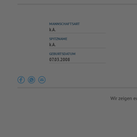
MANNSCHAFTSART
k.A.
SPITZNAME
k.A.
GEBURTSDATUM
07.03.2008
Wir zeigen e