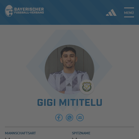
MENÜ
Jetzt einloggen
ERGEBNISSE & WETTBEWERBE
NEUIGKEITEN
SPIELBETRIEB & VERBANDSLEBEN
GIGI MITITELU
AUSBILDUNG & FÖRDERUNG
DER VERBAND
MANNSCHAFTSART
SPITZNAME