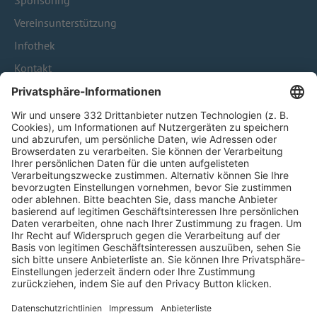
Sponsoring
Vereinsunterstützung
Infothek
Kontakt
HÄUFIG BESUCHTE SEITEN
Pässe und Vereinswechsel
Trainerausbildung
Schulungsangebot Vereinsmitarbeiter
BFV-Geschäftsstellen
Trainerbörse
Login SpielPlus
FOLGE DEM BFV