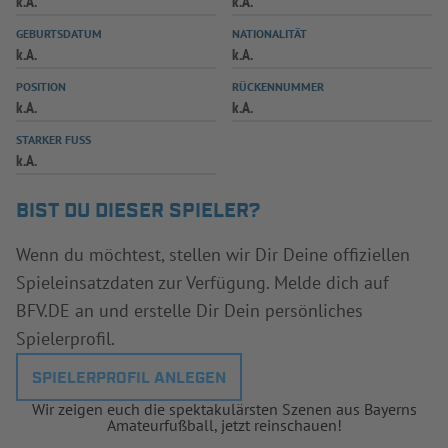
k.A.
k.A.
INFOTHEK
SPIELPLUS
GEBURTSDATUM
NATIONALITÄT
k.A.
k.A.
POSITION
RÜCKENNUMMER
k.A.
k.A.
STARKER FUSS
k.A.
BIST DU DIESER SPIELER?
Wenn du möchtest, stellen wir Dir Deine offiziellen
Spieleinsatzdaten zur Verfügung. Melde dich auf
BFV.DE an und erstelle Dir Dein persönliches
Spielerprofil.
SPIELERPROFIL ANLEGEN
Wir zeigen euch die spektakulärsten Szenen aus Bayerns
Amateurfußball, jetzt reinschauen!