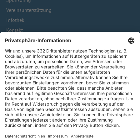
Sponsoring
Vereinsunterstützung
Infothek
Kontakt
HÄUFIG BESUCHTE SEITEN
Pässe und Vereinswechsel
Trainerausbildung
Schulungsangebot Vereinsmitarbeiter
BFV-Geschäftsstellen
Trainerbörse
Login SpielPlus
FOLGE DEM BFV