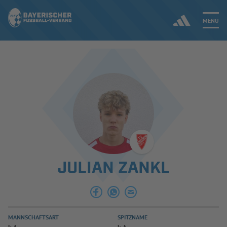
MENÜ
Jetzt einloggen
ERGEBNISSE & WETTBEWERBE
NEUIGKEITEN
SPIELBETRIEB & VERBANDSLEBEN
JULIAN ZANKL
AUSBILDUNG & FÖRDERUNG
DER VERBAND
MANNSCHAFTSART
SPITZNAME