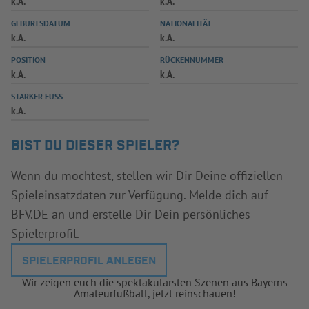
k.A.
k.A.
INFOTHEK
SPIELPLUS
GEBURTSDATUM
NATIONALITÄT
k.A.
k.A.
POSITION
RÜCKENNUMMER
k.A.
k.A.
STARKER FUSS
k.A.
BIST DU DIESER SPIELER?
Wenn du möchtest, stellen wir Dir Deine offiziellen
Spieleinsatzdaten zur Verfügung. Melde dich auf
BFV.DE an und erstelle Dir Dein persönliches
Spielerprofil.
SPIELERPROFIL ANLEGEN
Wir zeigen euch die spektakulärsten Szenen aus Bayerns
Amateurfußball, jetzt reinschauen!