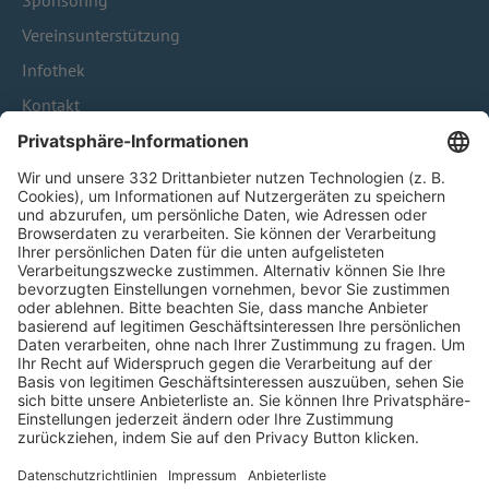
Sponsoring
Vereinsunterstützung
Infothek
Kontakt
HÄUFIG BESUCHTE SEITEN
Pässe und Vereinswechsel
Trainerausbildung
Schulungsangebot Vereinsmitarbeiter
BFV-Geschäftsstellen
Trainerbörse
Login SpielPlus
FOLGE DEM BFV