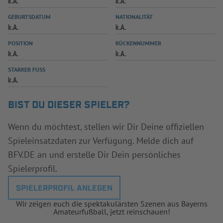
k.A.
k.A.
INFOTHEK
SPIELPLUS
GEBURTSDATUM
NATIONALITÄT
k.A.
k.A.
POSITION
RÜCKENNUMMER
k.A.
k.A.
STARKER FUSS
k.A.
BIST DU DIESER SPIELER?
Wenn du möchtest, stellen wir Dir Deine offiziellen
Spieleinsatzdaten zur Verfügung. Melde dich auf
BFV.DE an und erstelle Dir Dein persönliches
Spielerprofil.
SPIELERPROFIL ANLEGEN
Wir zeigen euch die spektakulärsten Szenen aus Bayerns
Amateurfußball, jetzt reinschauen!