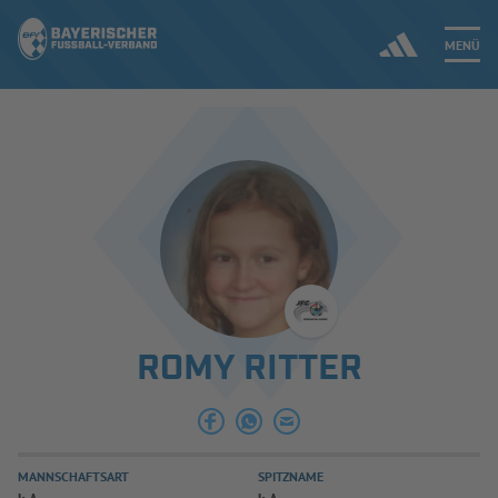
MENÜ
Jetzt einloggen
ERGEBNISSE & WETTBEWERBE
NEUIGKEITEN
SPIELBETRIEB & VERBANDSLEBEN
ROMY RITTER
AUSBILDUNG & FÖRDERUNG
DER VERBAND
MANNSCHAFTSART
SPITZNAME