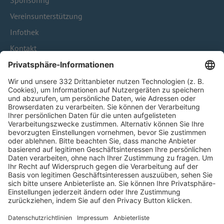
Sponsoring
Vereinsunterstützung
Infothek
Kontakt
HÄUFIG BESUCHTE SEITEN
Pässe und Vereinswechsel
Trainerausbildung
Schulungsangebot Vereinsmitarbeiter
BFV-Geschäftsstellen
Trainerbörse
Login SpielPlus
FOLGE DEM BFV