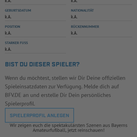
k.A.
k.A.
INFOTHEK
SPIELPLUS
GEBURTSDATUM
NATIONALITÄT
k.A.
k.A.
POSITION
RÜCKENNUMMER
k.A.
k.A.
STARKER FUSS
k.A.
BIST DU DIESER SPIELER?
Wenn du möchtest, stellen wir Dir Deine offiziellen
Spieleinsatzdaten zur Verfügung. Melde dich auf
BFV.DE an und erstelle Dir Dein persönliches
Spielerprofil.
SPIELERPROFIL ANLEGEN
Wir zeigen euch die spektakulärsten Szenen aus Bayerns
Amateurfußball, jetzt reinschauen!