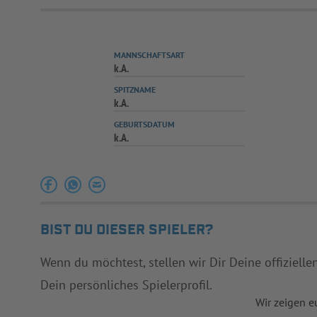
MANNSCHAFTSART
k.A.
SPITZNAME
k.A.
GEBURTSDATUM
k.A.
BIST DU DIESER SPIELER?
Wenn du möchtest, stellen wir Dir Deine offizielle
Dein persönliches Spielerprofil.
Wir zeigen e