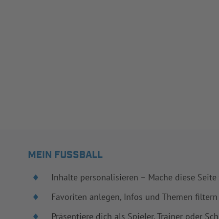
MEIN FUSSBALL
Inhalte personalisieren – Mache diese Seite
Favoriten anlegen, Infos und Themen filtern
Präsentiere dich als Spieler, Trainer oder Sch