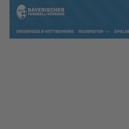
ERGEBNISSE & WETTBEWERBE
NEUIGKEITEN
SPIELB