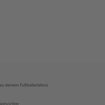
 zu deinem Fußballerlebnis
iedsrichter