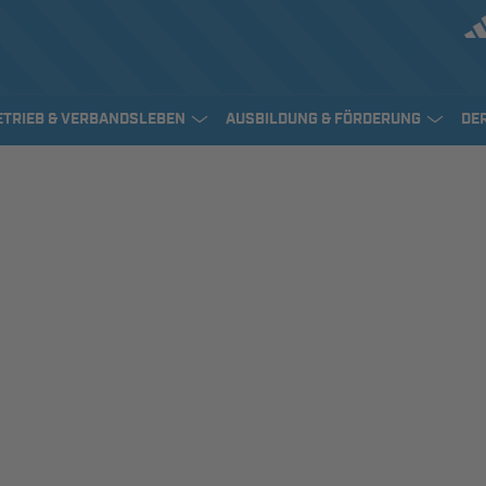
ETRIEB & VERBANDSLEBEN
AUSBILDUNG & FÖRDERUNG
DE