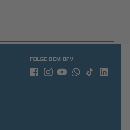
FOLGE DEM BFV