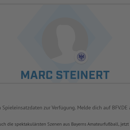
MARC STEINERT
n Spieleinsatzdaten zur Verfügung. Melde dich auf BFV.DE 
uch die spektakulärsten Szenen aus Bayerns Amateurfußball, jetzt