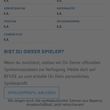
k.A.
k.A.
INFOTHEK
SPIELPLUS
GEBURTSDATUM
NATIONALITÄT
k.A.
k.A.
POSITION
RÜCKENNUMMER
k.A.
k.A.
STARKER FUSS
k.A.
BIST DU DIESER SPIELER?
Wenn du möchtest, stellen wir Dir Deine offiziellen
Spieleinsatzdaten zur Verfügung. Melde dich auf
BFV.DE an und erstelle Dir Dein persönliches
Spielerprofil.
SPIELERPROFIL ANLEGEN
Wir zeigen euch die spektakulärsten Szenen aus Bayerns
Amateurfußball, jetzt reinschauen!