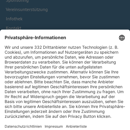
Sponsoring
Vereinsunterstützung
Infothek
Kontakt
HÄUFIG BESUCHTE SEITEN
Pässe und Vereinswechsel
Trainerausbildung
Schulungsangebot Vereinsmitarbeiter
BFV-Geschäftsstellen
Trainerbörse
Login SpielPlus
FOLGE DEM BFV