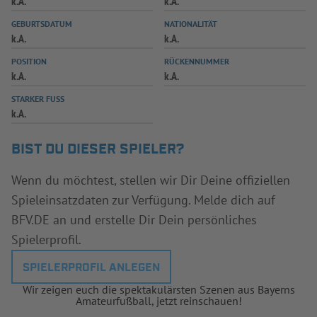
k.A.
k.A.
INFOTHEK
SPIELPLUS
GEBURTSDATUM
NATIONALITÄT
k.A.
k.A.
POSITION
RÜCKENNUMMER
k.A.
k.A.
STARKER FUSS
k.A.
BIST DU DIESER SPIELER?
Wenn du möchtest, stellen wir Dir Deine offiziellen
Spieleinsatzdaten zur Verfügung. Melde dich auf
BFV.DE an und erstelle Dir Dein persönliches
Spielerprofil.
SPIELERPROFIL ANLEGEN
Wir zeigen euch die spektakulärsten Szenen aus Bayerns
Amateurfußball, jetzt reinschauen!