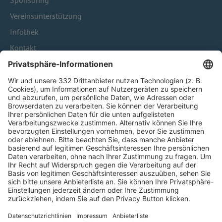
Sponsoring
Vereinsunterstützung
Infothek
Kontakt
HÄUFIG BESUCHTE SEITEN
Pässe und Vereinswechsel
Trainerausbildung
Schulungsangebot Vereinsmitarbeiter
BFV-Geschäftsstellen
Trainerbörse
Login SpielPlus
FOLGE DEM BFV