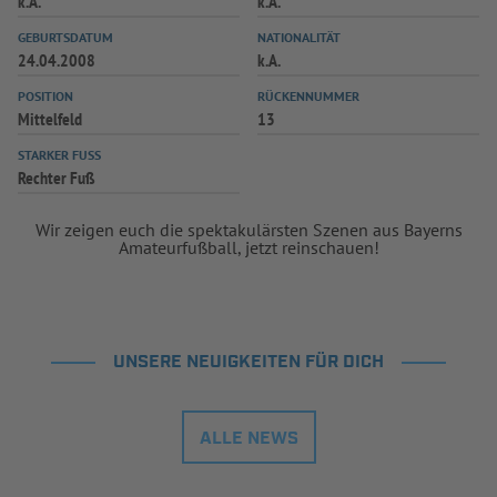
k.A.
k.A.
INFOTHEK
SPIELPLUS
GEBURTSDATUM
NATIONALITÄT
24.04.2008
k.A.
POSITION
RÜCKENNUMMER
Mittelfeld
13
STARKER FUSS
Rechter Fuß
Wir zeigen euch die spektakulärsten Szenen aus Bayerns
Amateurfußball, jetzt reinschauen!
UNSERE NEUIGKEITEN FÜR DICH
ALLE NEWS