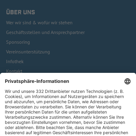
ÜBER UNS
Wer wir sind & wofür wir stehen
Geschäftsstellen und Ansprechpartner
Sponsoring
Vereinsunterstützung
Infothek
Kontakt
HÄUFIG BESUCHTE SEITEN
Pässe und Vereinswechsel
Trainerausbildung
Schulungsangebot Vereinsmitarbeiter
BFV-Geschäftsstellen