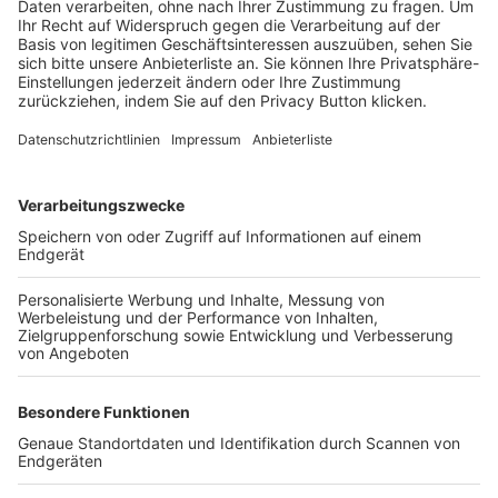
Trainerbörse
Login SpielPlus
FOLGE DEM BFV
TOP-VEREINE
TOP-PARTNER