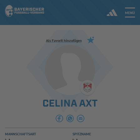
MENÜ
Jetzt einloggen
Als Favorit hinzufügen
ERGEBNISSE & WETTBEWERBE
NEUIGKEITEN
SPIELBETRIEB & VERBANDSLEBEN
CELINA AXT
AUSBILDUNG & FÖRDERUNG
DER VERBAND
MANNSCHAFTSART
SPITZNAME