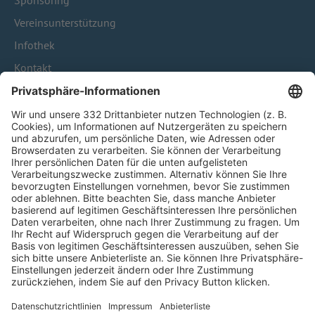
Sponsoring
Vereinsunterstützung
Infothek
Kontakt
HÄUFIG BESUCHTE SEITEN
Pässe und Vereinswechsel
Trainerausbildung
Schulungsangebot Vereinsmitarbeiter
BFV-Geschäftsstellen
Trainerbörse
Login SpielPlus
FOLGE DEM BFV