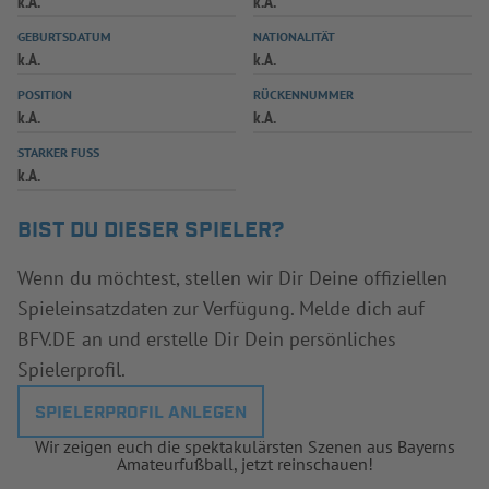
k.A.
k.A.
INFOTHEK
SPIELPLUS
GEBURTSDATUM
NATIONALITÄT
k.A.
k.A.
POSITION
RÜCKENNUMMER
k.A.
k.A.
STARKER FUSS
k.A.
BIST DU DIESER SPIELER?
Wenn du möchtest, stellen wir Dir Deine offiziellen
Spieleinsatzdaten zur Verfügung. Melde dich auf
BFV.DE an und erstelle Dir Dein persönliches
Spielerprofil.
SPIELERPROFIL ANLEGEN
Wir zeigen euch die spektakulärsten Szenen aus Bayerns
Amateurfußball, jetzt reinschauen!