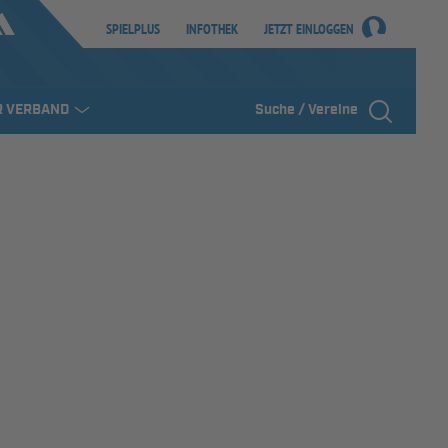
SPIELPLUS
INFOTHEK
JETZT EINLOGGEN
R VERBAND
Suche / Vereine