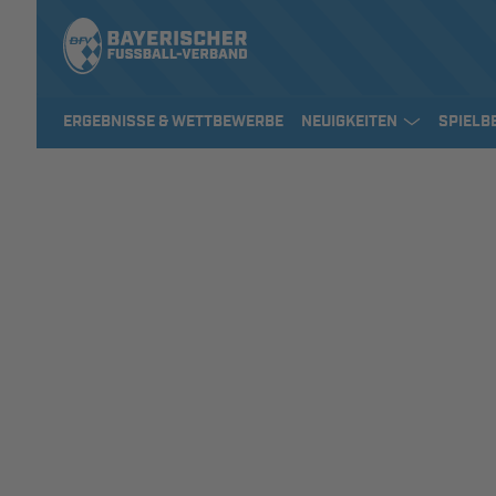
ERGEBNISSE & WETTBEWERBE
NEUIGKEITEN
SPIELB