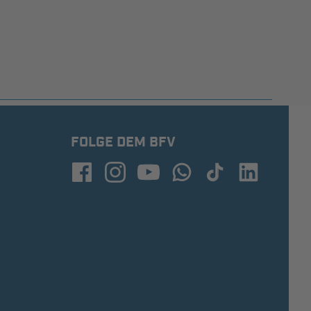
FOLGE DEM BFV