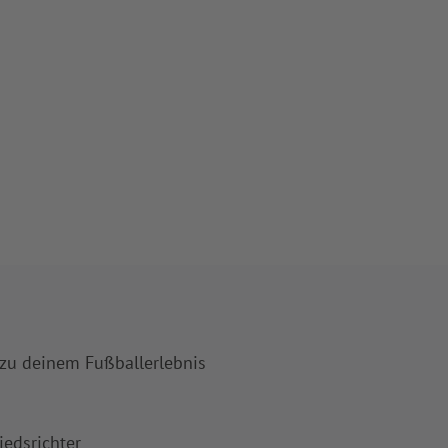
 zu deinem Fußballerlebnis
iedsrichter