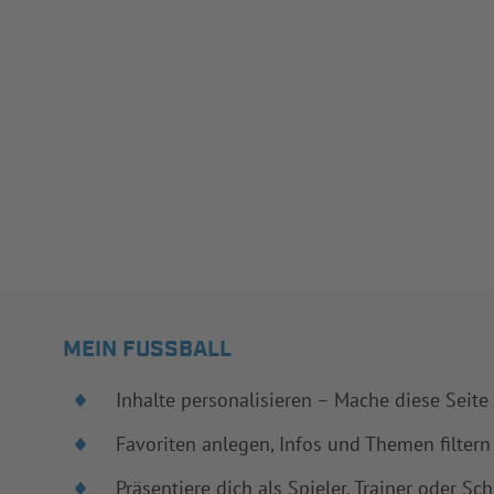
MEIN FUSSBALL
Inhalte personalisieren – Mache diese Seite
Favoriten anlegen, Infos und Themen filtern
Präsentiere dich als Spieler, Trainer oder Sch