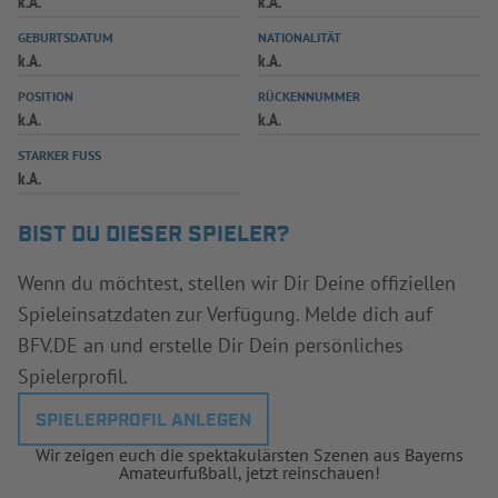
k.A.
k.A.
INFOTHEK
SPIELPLUS
GEBURTSDATUM
NATIONALITÄT
k.A.
k.A.
POSITION
RÜCKENNUMMER
k.A.
k.A.
STARKER FUSS
k.A.
BIST DU DIESER SPIELER?
Wenn du möchtest, stellen wir Dir Deine offiziellen
Spieleinsatzdaten zur Verfügung. Melde dich auf
BFV.DE an und erstelle Dir Dein persönliches
Spielerprofil.
SPIELERPROFIL ANLEGEN
Wir zeigen euch die spektakulärsten Szenen aus Bayerns
Amateurfußball, jetzt reinschauen!