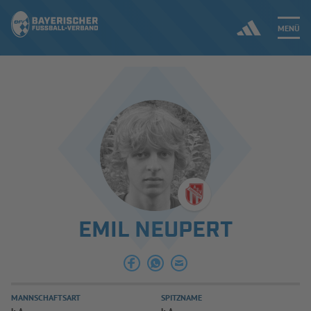
MENÜ
Jetzt einloggen
ERGEBNISSE & WETTBEWERBE
NEUIGKEITEN
SPIELBETRIEB & VERBANDSLEBEN
EMIL NEUPERT
AUSBILDUNG & FÖRDERUNG
DER VERBAND
MANNSCHAFTSART
SPITZNAME