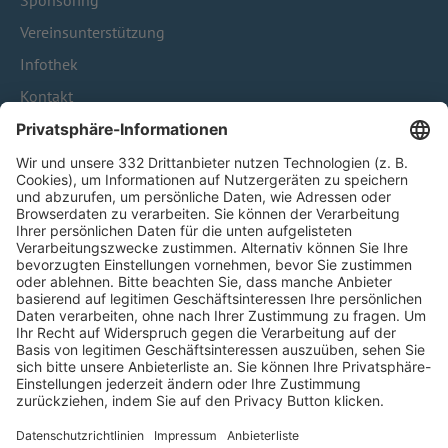
Sponsoring
Vereinsunterstützung
Infothek
Kontakt
HÄUFIG BESUCHTE SEITEN
Pässe und Vereinswechsel
Trainerausbildung
Schulungsangebot Vereinsmitarbeiter
BFV-Geschäftsstellen
Trainerbörse
Login SpielPlus
FOLGE DEM BFV