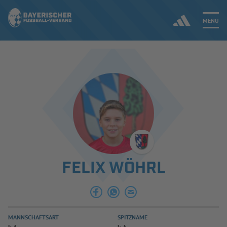
MENÜ
Jetzt einloggen
ERGEBNISSE & WETTBEWERBE
NEUIGKEITEN
SPIELBETRIEB & VERBANDSLEBEN
FELIX WÖHRL
AUSBILDUNG & FÖRDERUNG
DER VERBAND
MANNSCHAFTSART
SPITZNAME