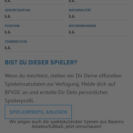
k.A.
k.A.
INFOTHEK
SPIELPLUS
GEBURTSDATUM
NATIONALITÄT
k.A.
k.A.
POSITION
RÜCKENNUMMER
k.A.
k.A.
STARKER FUSS
k.A.
BIST DU DIESER SPIELER?
Wenn du möchtest, stellen wir Dir Deine offiziellen
Spieleinsatzdaten zur Verfügung. Melde dich auf
BFV.DE an und erstelle Dir Dein persönliches
Spielerprofil.
SPIELERPROFIL ANLEGEN
Wir zeigen euch die spektakulärsten Szenen aus Bayerns
Amateurfußball, jetzt reinschauen!