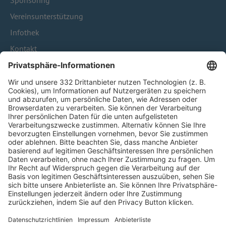
Sponsoring
Vereinsunterstützung
Infothek
Kontakt
HÄUFIG BESUCHTE SEITEN
Pässe und Vereinswechsel
Trainerausbildung
Schulungsangebot Vereinsmitarbeiter
BFV-Geschäftsstellen
Trainerbörse
Login SpielPlus
FOLGE DEM BFV